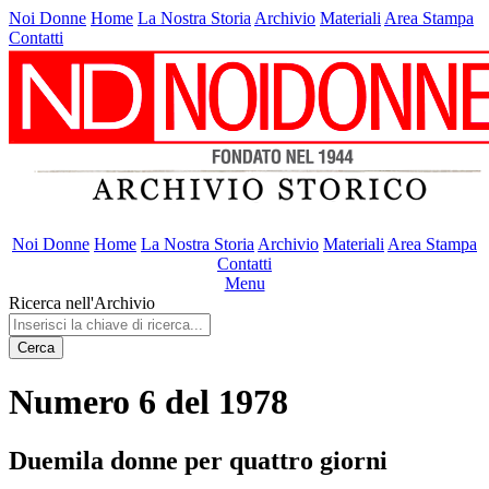
Noi Donne
Home
La Nostra Storia
Archivio
Materiali
Area Stampa
Contatti
Noi Donne
Home
La Nostra Storia
Archivio
Materiali
Area Stampa
Contatti
Menu
Ricerca nell'Archivio
Cerca
Numero 6 del 1978
Duemila donne per quattro giorni