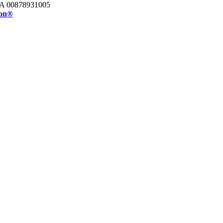
IVA 00878931005
on®