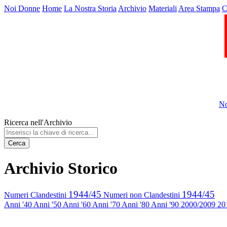
Noi Donne
Home
La Nostra Storia
Archivio
Materiali
Area Stampa
C
No
Ricerca nell'Archivio
Cerca
Archivio Storico
1944/45
1944/45
Numeri Clandestini
Numeri non Clandestini
Anni '40
Anni '50
Anni '60
Anni '70
Anni '80
Anni '90
2000/2009
20