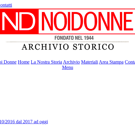
ontatti
i Donne
Home
La Nostra Storia
Archivio
Materiali
Area Stampa
Conta
Menu
10/2016
dal 2017 ad oggi