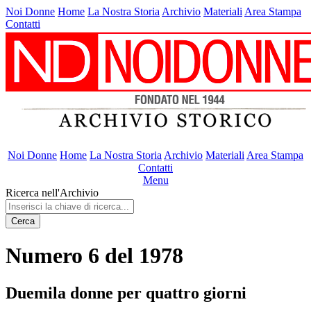
Noi Donne
Home
La Nostra Storia
Archivio
Materiali
Area Stampa
Contatti
Noi Donne
Home
La Nostra Storia
Archivio
Materiali
Area Stampa
Contatti
Menu
Ricerca nell'Archivio
Cerca
Numero 6 del 1978
Duemila donne per quattro giorni