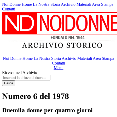
Noi Donne
Home
La Nostra Storia
Archivio
Materiali
Area Stampa
Contatti
Noi Donne
Home
La Nostra Storia
Archivio
Materiali
Area Stampa
Contatti
Menu
Ricerca nell'Archivio
Cerca
Numero 6 del 1978
Duemila donne per quattro giorni