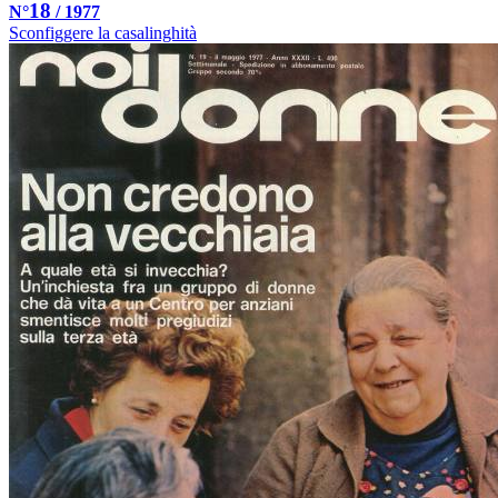
18
N°
/ 1977
Sconfiggere la casalinghità