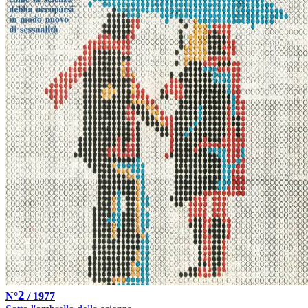
2
N°
/ 1977