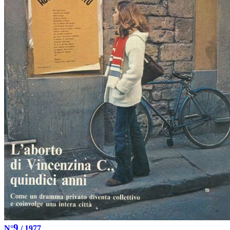
9
N°
/ 1977