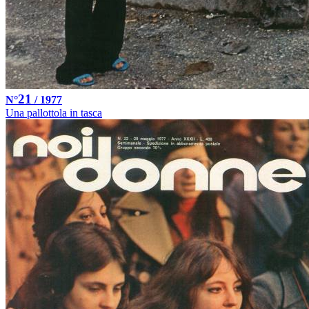
21
N°
/ 1977
Una pallottola in tasca