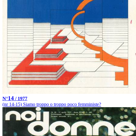
14
N°
/ 1977
(nr 14-15) Siamo troppo o troppo poco femministe?