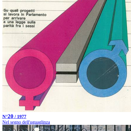
20
N°
/ 1977
Nel segno dell'uguaglinza