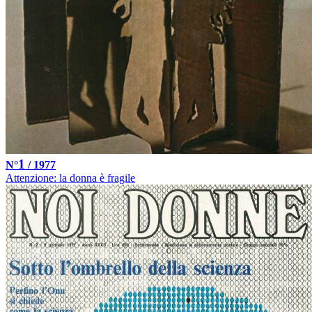
1
N°
/ 1977
Attenzione: la donna è fragile