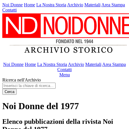
Noi Donne
Home
La Nostra Storia
Archivio
Materiali
Area Stampa
Contatti
Noi Donne
Home
La Nostra Storia
Archivio
Materiali
Area Stampa
Contatti
Menu
Ricerca nell'Archivio
Cerca
Noi Donne del 1977
Elenco pubblicazioni della rivista Noi