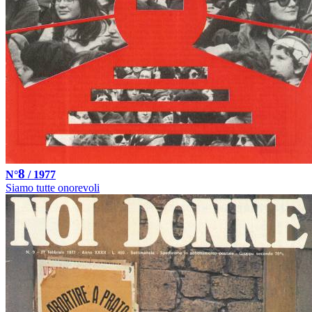
8
N°
/ 1977
Siamo tutte onorevoli