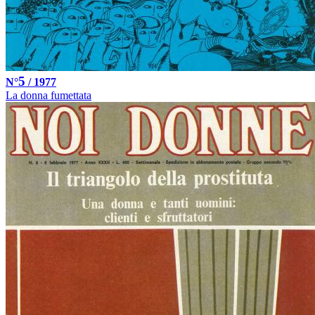
5
N°
/ 1977
La donna fumettata