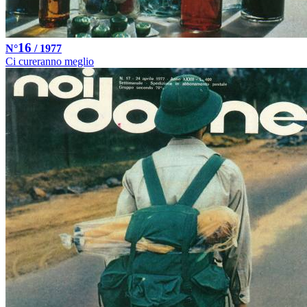
16
N°
/ 1977
Ci cureranno meglio