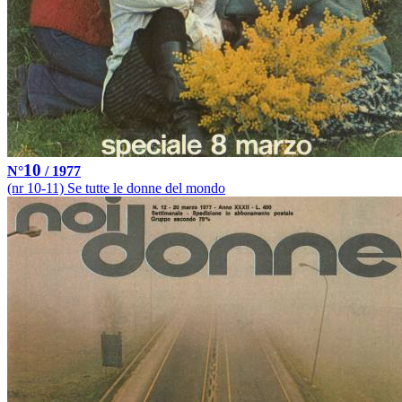
10
N°
/ 1977
(nr 10-11) Se tutte le donne del mondo