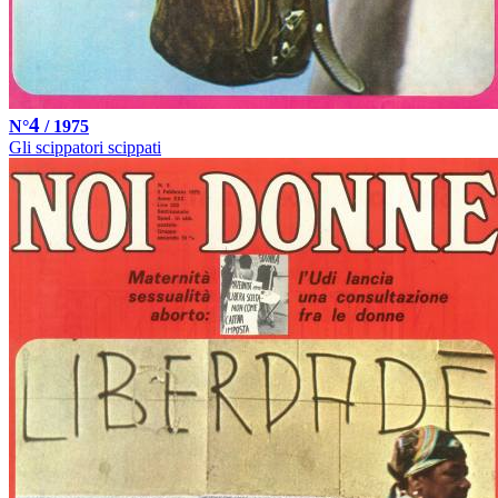
4
N°
/ 1975
Gli scippatori scippati