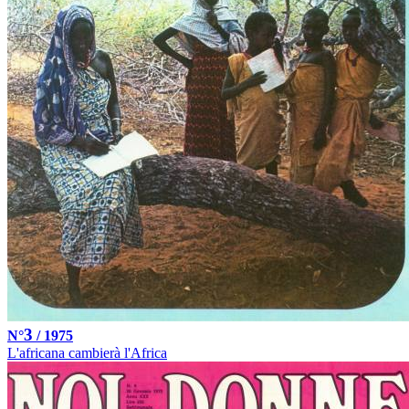
3
N°
/ 1975
L'africana cambierà l'Africa