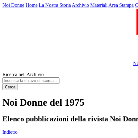
Noi Donne
Home
La Nostra Storia
Archivio
Materiali
Area Stampa
C
No
Ricerca nell'Archivio
Cerca
Noi Donne del 1975
Elenco pubblicazioni della rivista Noi Don
Indietro