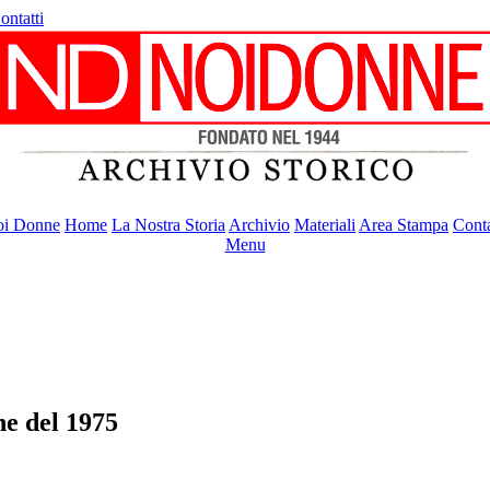
ontatti
i Donne
Home
La Nostra Storia
Archivio
Materiali
Area Stampa
Conta
Menu
ne del 1975