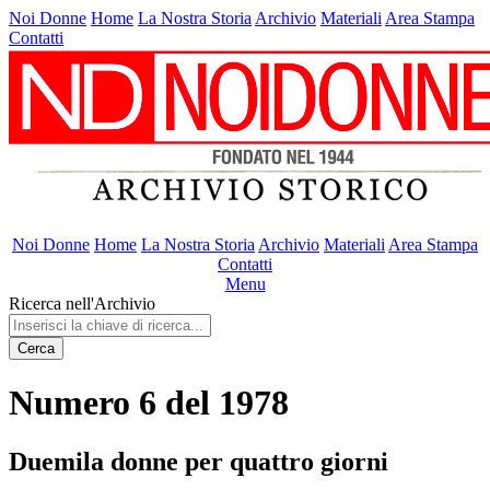
Noi Donne
Home
La Nostra Storia
Archivio
Materiali
Area Stampa
Contatti
Noi Donne
Home
La Nostra Storia
Archivio
Materiali
Area Stampa
Contatti
Menu
Ricerca nell'Archivio
Cerca
Numero 6 del 1978
Duemila donne per quattro giorni