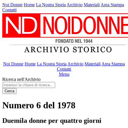
Noi Donne
Home
La Nostra Storia
Archivio
Materiali
Area Stampa
Contatti
Noi Donne
Home
La Nostra Storia
Archivio
Materiali
Area Stampa
Contatti
Menu
Ricerca nell'Archivio
Cerca
Numero 6 del 1978
Duemila donne per quattro giorni