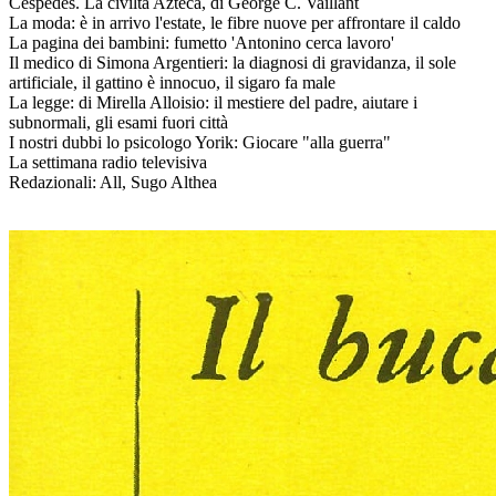
Cèspedes. La civiltà Azteca, di George C. Vaillant
La moda: è in arrivo l'estate, le fibre nuove per affrontare il caldo
La pagina dei bambini: fumetto 'Antonino cerca lavoro'
Il medico di Simona Argentieri: la diagnosi di gravidanza, il sole
artificiale, il gattino è innocuo, il sigaro fa male
La legge: di Mirella Alloisio: il mestiere del padre, aiutare i
subnormali, gli esami fuori città
I nostri dubbi lo psicologo Yorik: Giocare "alla guerra"
La settimana radio televisiva
Redazionali: All, Sugo Althea