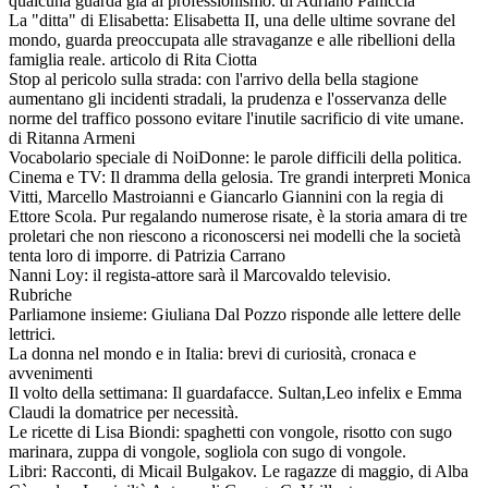
qualcuna guarda già al professionismo. di Adriano Paniccia
La "ditta" di Elisabetta: Elisabetta II, una delle ultime sovrane del
mondo, guarda preoccupata alle stravaganze e alle ribellioni della
famiglia reale. articolo di Rita Ciotta
Stop al pericolo sulla strada: con l'arrivo della bella stagione
aumentano gli incidenti stradali, la prudenza e l'osservanza delle
norme del traffico possono evitare l'inutile sacrificio di vite umane.
di Ritanna Armeni
Vocabolario speciale di NoiDonne: le parole difficili della politica.
Cinema e TV: Il dramma della gelosia. Tre grandi interpreti Monica
Vitti, Marcello Mastroianni e Giancarlo Giannini con la regia di
Ettore Scola. Pur regalando numerose risate, è la storia amara di tre
proletari che non riescono a riconoscersi nei modelli che la società
tenta loro di imporre. di Patrizia Carrano
Nanni Loy: il regista-attore sarà il Marcovaldo televisio.
Rubriche
Parliamone insieme: Giuliana Dal Pozzo risponde alle lettere delle
lettrici.
La donna nel mondo e in Italia: brevi di curiosità, cronaca e
avvenimenti
Il volto della settimana: Il guardafacce. Sultan,Leo infelix e Emma
Claudi la domatrice per necessità.
Le ricette di Lisa Biondi: spaghetti con vongole, risotto con sugo
marinara, zuppa di vongole, sogliola con sugo di vongole.
Libri: Racconti, di Micail Bulgakov. Le ragazze di maggio, di Alba