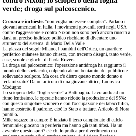
contro Nixon; lo sciopero della foglia
verde; droga sul palcoscenico.
Cronaca e inchieste.
"non vogliamo essere complici". Parlano i
giovani americani In Italia. I movimenti giovanili sorti negli USA
contro l'aggressione e contro Nixon non sono però ancora riusciti a
darsi un preciso indirizzo politico rischiano di diventare uno
strumento del sistema. di Mario Della Valle
La piazza dei sogni: Milano, i bambini dell'Ortica, un quartiere
periferico milanese hanno chiesto, con trecento disegni, tanto verde,
case, scuole e giochi. di Paola Roversi
La droga sul palcoscenico: l'operazione antidroga ha raggiunto il
mondo dello spettacolo, colpendo alcuni beniamini del pubblico e
sollevando scalpore. Ma cosa c'è dietro questo mondo dorato e
reclamizzato? Da un articolo di una giovane attrice, Ludovica
Modugno
Lo sciopero della "foglia verde" a Battipaglia. Lavorando ad un
ritmo lentissimo, le operaie hanno ridotto la produzione del 95%:
con questo singolare sciopero e con l'occupazione dei tabacchifici,
hanno costretto il padrone, cioè lo Stato a trattare. Articolo di Nora
puntillo.
Mille ragazze in campo: È iniziato il terzo campionato di calcio
femminile; giocano in periferia ma hanno già tanti tifosi. Ha un
avvenire questo sport? c'è chi lo pratica per divertimento ma