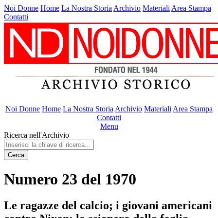
Noi Donne
Home
La Nostra Storia
Archivio
Materiali
Area Stampa
Contatti
Noi Donne
Home
La Nostra Storia
Archivio
Materiali
Area Stampa
Contatti
Menu
Ricerca nell'Archivio
Cerca
Numero 23 del 1970
Le ragazze del calcio; i giovani americani