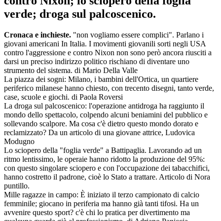
contro Nixon; lo sciopero della foglia
verde; droga sul palcoscenico.
Cronaca e inchieste.
"non vogliamo essere complici". Parlano i
giovani americani In Italia. I movimenti giovanili sorti negli USA
contro l'aggressione e contro Nixon non sono però ancora riusciti a
darsi un preciso indirizzo politico rischiano di diventare uno
strumento del sistema. di Mario Della Valle
La piazza dei sogni: Milano, i bambini dell'Ortica, un quartiere
periferico milanese hanno chiesto, con trecento disegni, tanto verde,
case, scuole e giochi. di Paola Roversi
La droga sul palcoscenico: l'operazione antidroga ha raggiunto il
mondo dello spettacolo, colpendo alcuni beniamini del pubblico e
sollevando scalpore. Ma cosa c'è dietro questo mondo dorato e
reclamizzato? Da un articolo di una giovane attrice, Ludovica
Modugno
Lo sciopero della "foglia verde" a Battipaglia. Lavorando ad un
ritmo lentissimo, le operaie hanno ridotto la produzione del 95%:
con questo singolare sciopero e con l'occupazione dei tabacchifici,
hanno costretto il padrone, cioè lo Stato a trattare. Articolo di Nora
puntillo.
Mille ragazze in campo: È iniziato il terzo campionato di calcio
femminile; giocano in periferia ma hanno già tanti tifosi. Ha un
avvenire questo sport? c'è chi lo pratica per divertimento ma