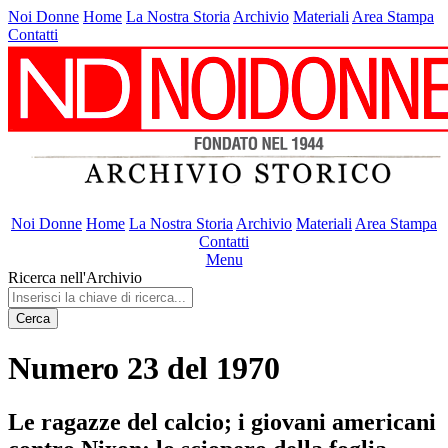
Noi Donne
Home
La Nostra Storia
Archivio
Materiali
Area Stampa
Contatti
Noi Donne
Home
La Nostra Storia
Archivio
Materiali
Area Stampa
Contatti
Menu
Ricerca nell'Archivio
Cerca
Numero 23 del 1970
Le ragazze del calcio; i giovani americani