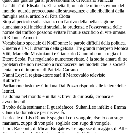
qualcuna guarda già al professionismo. di Adriano Paniccia
La "ditta" di Elisabetta: Elisabetta II, una delle ultime sovrane del
mondo, guarda preoccupata alle stravaganze e alle ribellioni della
famiglia reale. articolo di Rita Ciotta
Stop al pericolo sulla strada: con l'arrivo della bella stagione
aumentano gli incidenti stradali, la prudenza e l'osservanza delle
norme del traffico possono evitare l'inutile sacrificio di vite umane.
di Ritanna Armeni
Vocabolario speciale di NoiDonne: le parole difficili della politica.
Cinema e TV: Il dramma della gelosia. Tre grandi interpreti Monica
Vitti, Marcello Mastroianni e Giancarlo Giannini con la regia di
Ettore Scola. Pur regalando numerose risate, è la storia amara di tre
proletari che non riescono a riconoscersi nei modelli che la società
tenta loro di imporre. di Patrizia Carrano
Nanni Loy: il regista-attore sarà il Marcovaldo televisio.
Rubriche
Parliamone insieme: Giuliana Dal Pozzo risponde alle lettere delle
lettrici.
La donna nel mondo e in Italia: brevi di curiosità, cronaca e
avvenimenti
Il volto della settimana: Il guardafacce. Sultan,Leo infelix e Emma
Claudi la domatrice per necessità.
Le ricette di Lisa Biondi: spaghetti con vongole, risotto con sugo
marinara, zuppa di vongole, sogliola con sugo di vongole.
Libri: Racconti, di Micail Bulgakov. Le ragazze di maggio, di Alba