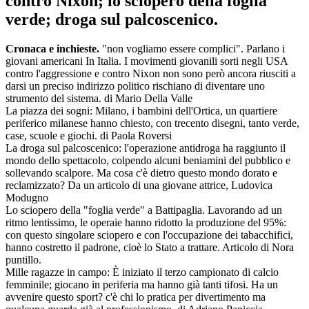
contro Nixon; lo sciopero della foglia
verde; droga sul palcoscenico.
Cronaca e inchieste.
"non vogliamo essere complici". Parlano i
giovani americani In Italia. I movimenti giovanili sorti negli USA
contro l'aggressione e contro Nixon non sono però ancora riusciti a
darsi un preciso indirizzo politico rischiano di diventare uno
strumento del sistema. di Mario Della Valle
La piazza dei sogni: Milano, i bambini dell'Ortica, un quartiere
periferico milanese hanno chiesto, con trecento disegni, tanto verde,
case, scuole e giochi. di Paola Roversi
La droga sul palcoscenico: l'operazione antidroga ha raggiunto il
mondo dello spettacolo, colpendo alcuni beniamini del pubblico e
sollevando scalpore. Ma cosa c'è dietro questo mondo dorato e
reclamizzato? Da un articolo di una giovane attrice, Ludovica
Modugno
Lo sciopero della "foglia verde" a Battipaglia. Lavorando ad un
ritmo lentissimo, le operaie hanno ridotto la produzione del 95%:
con questo singolare sciopero e con l'occupazione dei tabacchifici,
hanno costretto il padrone, cioè lo Stato a trattare. Articolo di Nora
puntillo.
Mille ragazze in campo: È iniziato il terzo campionato di calcio
femminile; giocano in periferia ma hanno già tanti tifosi. Ha un
avvenire questo sport? c'è chi lo pratica per divertimento ma