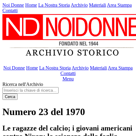
Noi Donne
Home
La Nostra Storia
Archivio
Materiali
Area Stampa
Contatti
Noi Donne
Home
La Nostra Storia
Archivio
Materiali
Area Stampa
Contatti
Menu
Ricerca nell'Archivio
Cerca
Numero 23 del 1970
Le ragazze del calcio; i giovani americani