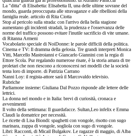
qualcuna guarda già al professionismo. di Adriano Paniccia
La "ditta" di Elisabetta: Elisabetta II, una delle ultime sovrane del
mondo, guarda preoccupata alle stravaganze e alle ribellioni della
famiglia reale. articolo di Rita Ciotta
Stop al pericolo sulla strada: con l'arrivo della bella stagione
aumentano gli incidenti stradali, la prudenza e l'osservanza delle
norme del traffico possono evitare l'inutile sacrificio di vite umane.
di Ritanna Armeni
Vocabolario speciale di NoiDonne: le parole difficili della politica.
Cinema e TV: Il dramma della gelosia. Tre grandi interpreti Monica
Vitti, Marcello Mastroianni e Giancarlo Giannini con la regia di
Ettore Scola. Pur regalando numerose risate, è la storia amara di tre
proletari che non riescono a riconoscersi nei modelli che la società
tenta loro di imporre. di Patrizia Carrano
Nanni Loy: il regista-attore sarà il Marcovaldo televisio.
Rubriche
Parliamone insieme: Giuliana Dal Pozzo risponde alle lettere delle
lettrici.
La donna nel mondo e in Italia: brevi di curiosità, cronaca e
avvenimenti
Il volto della settimana: Il guardafacce. Sultan,Leo infelix e Emma
Claudi la domatrice per necessità.
Le ricette di Lisa Biondi: spaghetti con vongole, risotto con sugo
marinara, zuppa di vongole, sogliola con sugo di vongole.
Libri: Racconti, di Micail Bulgakov. Le ragazze di maggio, di Alba