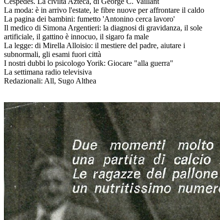
Cèspedes. La civiltà Azteca, di George C. Vaillant
La moda: è in arrivo l'estate, le fibre nuove per affrontare il caldo
La pagina dei bambini: fumetto 'Antonino cerca lavoro'
Il medico di Simona Argentieri: la diagnosi di gravidanza, il sole
artificiale, il gattino è innocuo, il sigaro fa male
La legge: di Mirella Alloisio: il mestiere del padre, aiutare i
subnormali, gli esami fuori città
I nostri dubbi lo psicologo Yorik: Giocare "alla guerra"
La settimana radio televisiva
Redazionali: All, Sugo Althea