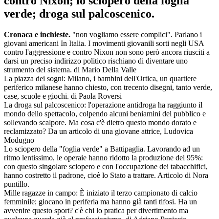
contro Nixon; lo sciopero della foglia
verde; droga sul palcoscenico.
Cronaca e inchieste.
"non vogliamo essere complici". Parlano i
giovani americani In Italia. I movimenti giovanili sorti negli USA
contro l'aggressione e contro Nixon non sono però ancora riusciti a
darsi un preciso indirizzo politico rischiano di diventare uno
strumento del sistema. di Mario Della Valle
La piazza dei sogni: Milano, i bambini dell'Ortica, un quartiere
periferico milanese hanno chiesto, con trecento disegni, tanto verde,
case, scuole e giochi. di Paola Roversi
La droga sul palcoscenico: l'operazione antidroga ha raggiunto il
mondo dello spettacolo, colpendo alcuni beniamini del pubblico e
sollevando scalpore. Ma cosa c'è dietro questo mondo dorato e
reclamizzato? Da un articolo di una giovane attrice, Ludovica
Modugno
Lo sciopero della "foglia verde" a Battipaglia. Lavorando ad un
ritmo lentissimo, le operaie hanno ridotto la produzione del 95%:
con questo singolare sciopero e con l'occupazione dei tabacchifici,
hanno costretto il padrone, cioè lo Stato a trattare. Articolo di Nora
puntillo.
Mille ragazze in campo: È iniziato il terzo campionato di calcio
femminile; giocano in periferia ma hanno già tanti tifosi. Ha un
avvenire questo sport? c'è chi lo pratica per divertimento ma