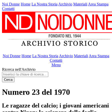
Noi Donne
Home
La Nostra Storia
Archivio
Materiali
Area Stampa
Contatti
Noi Donne
Home
La Nostra Storia
Archivio
Materiali
Area Stampa
Contatti
Menu
Ricerca nell'Archivio
Cerca
Numero 23 del 1970
Le ragazze del calcio; i giovani americani