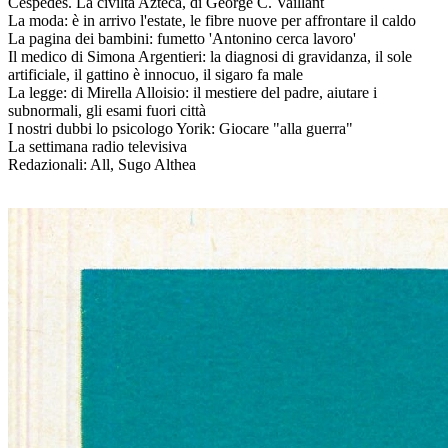
Cèspedes. La civiltà Azteca, di George C. Vaillant
La moda: è in arrivo l'estate, le fibre nuove per affrontare il caldo
La pagina dei bambini: fumetto 'Antonino cerca lavoro'
Il medico di Simona Argentieri: la diagnosi di gravidanza, il sole
artificiale, il gattino è innocuo, il sigaro fa male
La legge: di Mirella Alloisio: il mestiere del padre, aiutare i
subnormali, gli esami fuori città
I nostri dubbi lo psicologo Yorik: Giocare "alla guerra"
La settimana radio televisiva
Redazionali: All, Sugo Althea