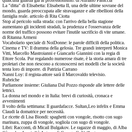
qualcuna guarda già al professionismo. di Adriano Paniccia
La "ditta" di Elisabetta: Elisabetta II, una delle ultime sovrane del
mondo, guarda preoccupata alle stravaganze e alle ribellioni della
famiglia reale. articolo di Rita Ciotta
Stop al pericolo sulla strada: con l'arrivo della bella stagione
aumentano gli incidenti stradali, la prudenza e l'osservanza delle
norme del traffico possono evitare l'inutile sacrificio di vite umane.
di Ritanna Armeni
Vocabolario speciale di NoiDonne: le parole difficili della politica.
Cinema e TV: Il dramma della gelosia. Tre grandi interpreti Monica
Vitti, Marcello Mastroianni e Giancarlo Giannini con la regia di
Ettore Scola. Pur regalando numerose risate, è la storia amara di tre
proletari che non riescono a riconoscersi nei modelli che la società
tenta loro di imporre. di Patrizia Carrano
Nanni Loy: il regista-attore sarà il Marcovaldo televisio.
Rubriche
Parliamone insieme: Giuliana Dal Pozzo risponde alle lettere delle
lettrici.
La donna nel mondo e in Italia: brevi di curiosità, cronaca e
avvenimenti
Il volto della settimana: Il guardafacce. Sultan,Leo infelix e Emma
Claudi la domatrice per necessità.
Le ricette di Lisa Biondi: spaghetti con vongole, risotto con sugo
marinara, zuppa di vongole, sogliola con sugo di vongole.
Libri: Racconti, di Micail Bulgakov. Le ragazze di maggio, di Alba