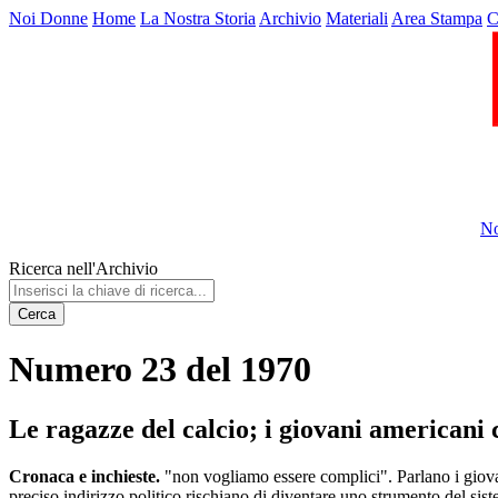
Noi Donne
Home
La Nostra Storia
Archivio
Materiali
Area Stampa
C
No
Ricerca nell'Archivio
Cerca
Numero 23 del 1970
Le ragazze del calcio; i giovani americani 
Cronaca e inchieste.
"non vogliamo essere complici". Parlano i giovan
preciso indirizzo politico rischiano di diventare uno strumento del sis