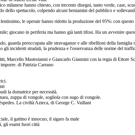
rico milanese hanno chiesto, con trecento disegni, tanto verde, case, scu
do dello spettacolo, colpendo alcuni beniamini del pubblico e sollevan
lentissimo, le operaie hanno ridotto la produzione del 95%: con questo 
ile; giocano in periferia ma hanno già tanti tifosi. Ha un avvenire ques
do, guarda preoccupata alle stravaganze e alle ribellioni della famiglia re
o gli incidenti stradali, la prudenza e l'osservanza delle norme del traff
ti, Marcello Mastroianni e Giancarlo Giannini con la regia di Ettore Scol
 imporre. di Patrizia Carrano
ici.
nti
udi la domatrice per necessità.
inara, zuppa di vongole, sogliola con sugo di vongole.
spedes. La civiltà Azteca, di George C. Vaillant
iale, il gattino è innocuo, il sigaro fa male
, gli esami fuori città