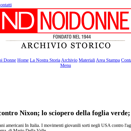
ontatti
i Donne
Home
La Nostra Storia
Archivio
Materiali
Area Stampa
Conta
Menu
contro Nixon; lo sciopero della foglia verde;
i americani In Italia. I movimenti giovanili sorti negli USA contro l'a
tema. di Mario Della Valle