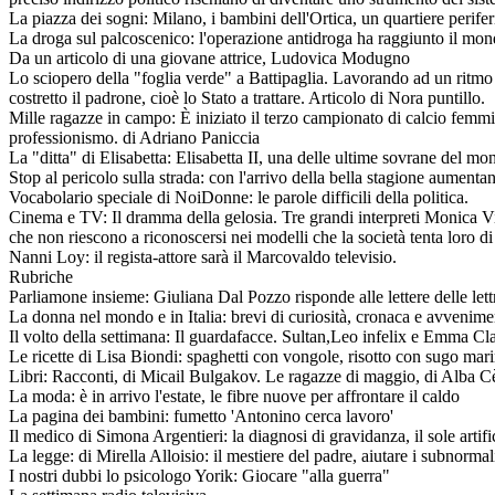
La piazza dei sogni: Milano, i bambini dell'Ortica, un quartiere perife
La droga sul palcoscenico: l'operazione antidroga ha raggiunto il mon
Da un articolo di una giovane attrice, Ludovica Modugno
Lo sciopero della "foglia verde" a Battipaglia. Lavorando ad un ritmo 
costretto il padrone, cioè lo Stato a trattare. Articolo di Nora puntillo.
Mille ragazze in campo: È iniziato il terzo campionato di calcio femmin
professionismo. di Adriano Paniccia
La "ditta" di Elisabetta: Elisabetta II, una delle ultime sovrane del mon
Stop al pericolo sulla strada: con l'arrivo della bella stagione aumentan
Vocabolario speciale di NoiDonne: le parole difficili della politica.
Cinema e TV: Il dramma della gelosia. Tre grandi interpreti Monica Vit
che non riescono a riconoscersi nei modelli che la società tenta loro di
Nanni Loy: il regista-attore sarà il Marcovaldo televisio.
Rubriche
Parliamone insieme: Giuliana Dal Pozzo risponde alle lettere delle lettr
La donna nel mondo e in Italia: brevi di curiosità, cronaca e avvenime
Il volto della settimana: Il guardafacce. Sultan,Leo infelix e Emma Cla
Le ricette di Lisa Biondi: spaghetti con vongole, risotto con sugo mar
Libri: Racconti, di Micail Bulgakov. Le ragazze di maggio, di Alba Cè
La moda: è in arrivo l'estate, le fibre nuove per affrontare il caldo
La pagina dei bambini: fumetto 'Antonino cerca lavoro'
Il medico di Simona Argentieri: la diagnosi di gravidanza, il sole artific
La legge: di Mirella Alloisio: il mestiere del padre, aiutare i subnormali
I nostri dubbi lo psicologo Yorik: Giocare "alla guerra"