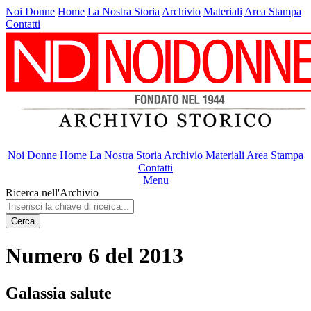
Noi Donne
Home
La Nostra Storia
Archivio
Materiali
Area Stampa
Contatti
Noi Donne
Home
La Nostra Storia
Archivio
Materiali
Area Stampa
Contatti
Menu
Ricerca nell'Archivio
Cerca
Numero 6 del 2013
Galassia salute