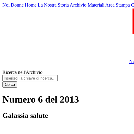
Noi Donne
Home
La Nostra Storia
Archivio
Materiali
Area Stampa
C
No
Ricerca nell'Archivio
Cerca
Numero 6 del 2013
Galassia salute