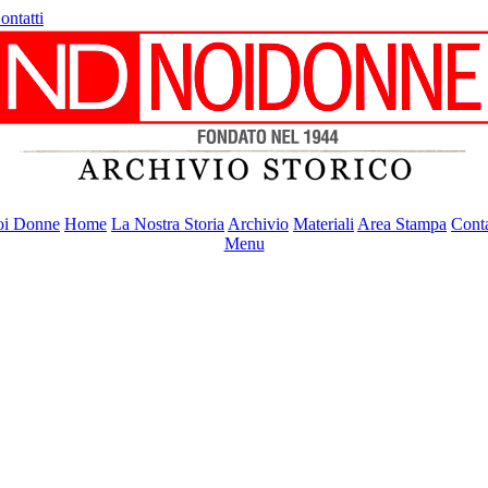
ontatti
i Donne
Home
La Nostra Storia
Archivio
Materiali
Area Stampa
Conta
Menu