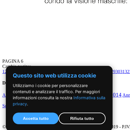
PAGINA 6
Cambia pagina:
1
2
3
4
5
6
7
8
9
10
11
12
13
14
15
16
17
18
19
20
21
22
23
24
25
26
27
28
29
30
31
32
Questo sito web utilizza cookie
Dal 2010 ad oggi
Utilizziamo i cookie per personalizzare
contenuti e analizzare il traffico. Per maggiori
2010
2011
2012
2013
2014
Anno
Anno
Anno
Anno
Anno
An
informazioni consulta la nostra
Informativa sulla
privacy
.
Scegli per decennio
Accetta tutto
Rifiuta tutto
©2019 - NoiDonne - Iscrizione ROC n.33421 del 23 /09/ 2019 - P.