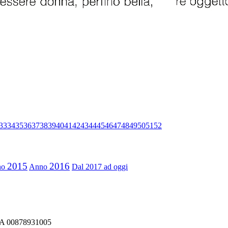
33
34
35
36
37
38
39
40
41
42
43
44
45
46
47
48
49
50
51
52
2015
2016
no
Anno
Dal 2017 ad oggi
IVA 00878931005