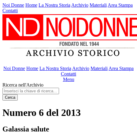
Noi Donne
Home
La Nostra Storia
Archivio
Materiali
Area Stampa
Contatti
Noi Donne
Home
La Nostra Storia
Archivio
Materiali
Area Stampa
Contatti
Menu
Ricerca nell'Archivio
Cerca
Numero 6 del 2013
Galassia salute