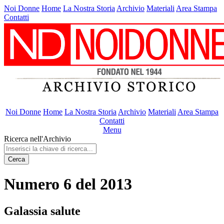
Noi Donne
Home
La Nostra Storia
Archivio
Materiali
Area Stampa
Contatti
Noi Donne
Home
La Nostra Storia
Archivio
Materiali
Area Stampa
Contatti
Menu
Ricerca nell'Archivio
Cerca
Numero 6 del 2013
Galassia salute