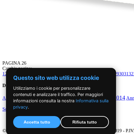
PAGINA 26
Cambia pagina:
1
2
3
4
5
6
7
8
9
10
11
12
13
14
15
16
17
18
19
20
21
22
23
24
25
26
27
28
29
30
31
32
Questo sito web utilizza cookie
Dal 2010 ad oggi
Utilizziamo i cookie per personalizzare
contenuti e analizzare il traffico. Per maggiori
2010
2011
2012
2013
2014
Anno
Anno
Anno
Anno
Anno
An
informazioni consulta la nostra
Informativa sulla
privacy
.
Scegli per decennio
Accetta tutto
Rifiuta tutto
©2019 - NoiDonne - Iscrizione ROC n.33421 del 23 /09/ 2019 - P.