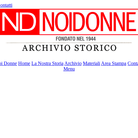
ontatti
i Donne
Home
La Nostra Storia
Archivio
Materiali
Area Stampa
Conta
Menu