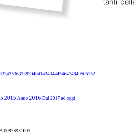
33
34
35
36
37
38
39
40
41
42
43
44
45
46
47
48
49
50
51
52
2015
2016
no
Anno
Dal 2017 ad oggi
IVA 00878931005