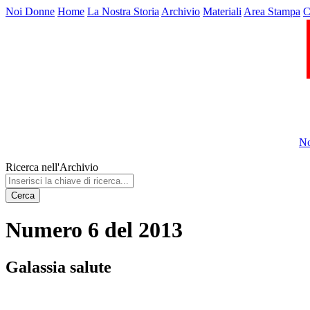
Noi Donne
Home
La Nostra Storia
Archivio
Materiali
Area Stampa
C
No
Ricerca nell'Archivio
Cerca
Numero 6 del 2013
Galassia salute