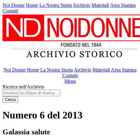
Noi Donne
Home
La Nostra Storia
Archivio
Materiali
Area Stampa
Contatti
Noi Donne
Home
La Nostra Storia
Archivio
Materiali
Area Stampa
Contatti
Menu
Ricerca nell'Archivio
Cerca
Numero 6 del 2013
Galassia salute