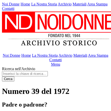
Noi Donne
Home
La Nostra Storia
Archivio
Materiali
Area Stampa
Contatti
Noi Donne
Home
La Nostra Storia
Archivio
Materiali
Area Stampa
Contatti
Menu
Ricerca nell'Archivio
Cerca
Numero 39 del 1972
Padre o padrone?