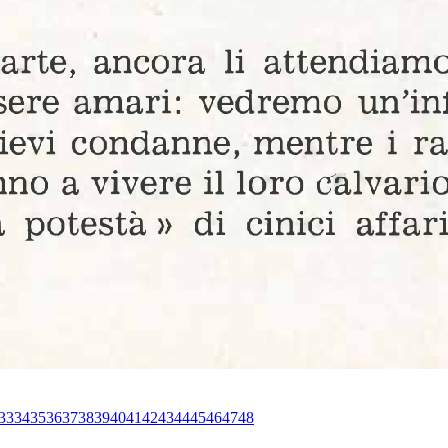
33
34
35
36
37
38
39
40
41
42
43
44
45
46
47
48