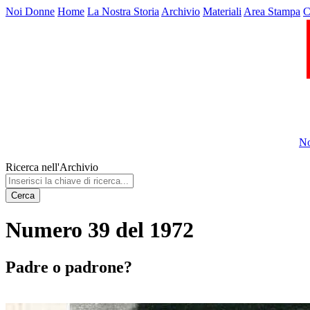
Noi Donne
Home
La Nostra Storia
Archivio
Materiali
Area Stampa
C
No
Ricerca nell'Archivio
Cerca
Numero 39 del 1972
Padre o padrone?