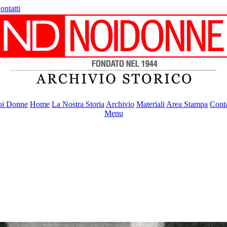
ontatti
i Donne
Home
La Nostra Storia
Archivio
Materiali
Area Stampa
Conta
Menu