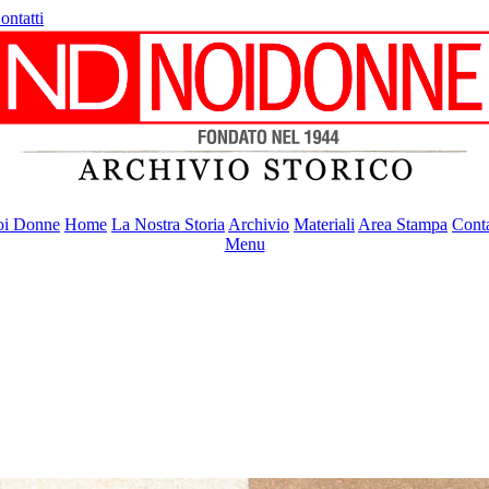
ontatti
i Donne
Home
La Nostra Storia
Archivio
Materiali
Area Stampa
Conta
Menu