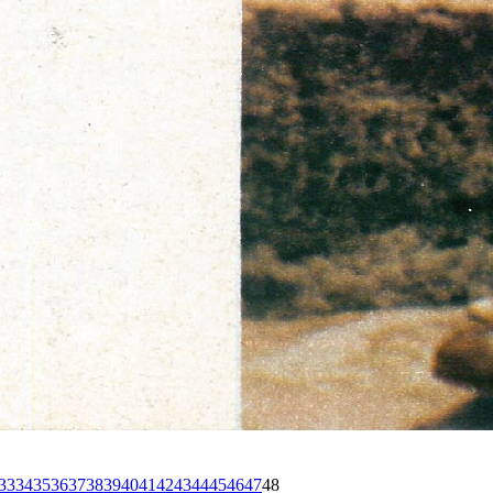
33
34
35
36
37
38
39
40
41
42
43
44
45
46
47
48