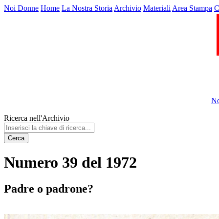
Noi Donne
Home
La Nostra Storia
Archivio
Materiali
Area Stampa
C
No
Ricerca nell'Archivio
Cerca
Numero 39 del 1972
Padre o padrone?