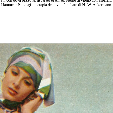
agi con uova bazzotte, asparagi gratinati, fettine di vitello con asparagi,
l Hammett; Patologia e terapia della vita familiare di N. W. Ackermann.