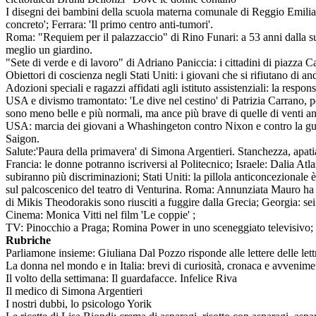
I disegni dei bambini della scuola materna comunale di Reggio Emilia 
concreto'; Ferrara: 'Il primo centro anti-tumori'.
Roma: "Requiem per il palazzaccio" di Rino Funari: a 53 anni dalla sua
meglio un giardino.
"Sete di verde e di lavoro" di Adriano Paniccia: i cittadini di piazza 
Obiettori di coscienza negli Stati Uniti: i giovani che si rifiutano di 
Adozioni speciali e ragazzi affidati agli istituto assistenziali: la resp
USA e divismo tramontato: 'Le dive nel cestino' di Patrizia Carrano, pe
sono meno belle e più normali, ma ance più brave di quelle di venti 
USA: marcia dei giovani a Whashingeton contro Nixon e contro la guer
Saigon.
Salute:'Paura della primavera' di Simona Argentieri. Stanchezza, apati
Francia: le donne potranno iscriversi al Politecnico; Israele: Dalia A
subiranno più discriminazioni; Stati Uniti: la pillola anticoncezional
sul palcoscenico del teatro di Venturina. Roma: Annunziata Mauro ha u
di Mikis Theodorakis sono riusciti a fuggire dalla Grecia; Georgia: sei 
Cinema: Monica Vitti nel film 'Le coppie' ;
TV: Pinocchio a Praga; Romina Power in uno sceneggiato televisivo; Ra
Rubriche
Parliamone insieme: Giuliana Dal Pozzo risponde alle lettere delle lettr
La donna nel mondo e in Italia: brevi di curiosità, cronaca e avvenime
Il volto della settimana: Il guardafacce. Infelice Riva
Il medico di Simona Argentieri
I nostri dubbi, lo psicologo Yorik