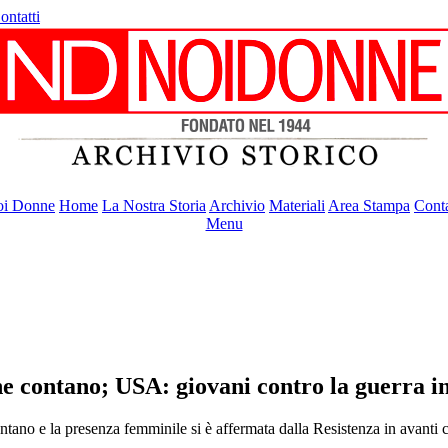
ontatti
i Donne
Home
La Nostra Storia
Archivio
Materiali
Area Stampa
Conta
Menu
e contano; USA: giovani contro la guerra 
o e la presenza femminile si è affermata dalla Resistenza in avanti con 