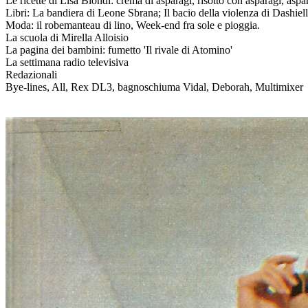
Le ricette di Lisa Biondi: crema di asparagi, risotto con asparagi, aspar
Libri: La bandiera di Leone Sbrana; Il bacio della violenza di Dashiel
Moda: il robemanteau di lino, Week-end fra sole e pioggia.
La scuola di Mirella Alloisio
La pagina dei bambini: fumetto 'Il rivale di Atomino'
La settimana radio televisiva
Redazionali
Bye-lines, All, Rex DL3, bagnoschiuma Vidal, Deborah, Multimixer