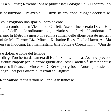
"La Villetta"; Ravenna: Via le pluriclasse; Bologna: In 500 contro i do
 costruzione il Palazzo di Giustizia sta crollando, bisogna decidere se 
Cavour vogliono uno spazio libero e verde.
andare a combattere in Vietnam di Giulietta Ascoli. Incarcerato David Har
onsabilità dell'attuale ordinamento giudiziario sull'infanzia abbandonata. 
rsino la Metro ha messo in vednita i cimeli delle glorie passate nel tent
anni fa: Mia Farrow, Liza Minelli, Katharine Ross, Goldie Hawn, Ali M
ra in Indocina, tra i manifestanti Jane Fonda e Coretta King; "Una dei
a e dolori: è colpa del tempo?
tlas dirige l'orchestra da camera di Haifa; Stati Uniti: Isac Asimov prev
e è sicura; Napoli: per un errore giudiziario Rosa Candino è stata rinc
cciso il fidanzato Vincenzo Di Renzo per gelosia; Nuoro: proteste delle 
negri ucci per i disordini razziali ad Augusta
f Vallone recita Arthur Miller alla tv francese.
ici.
nti