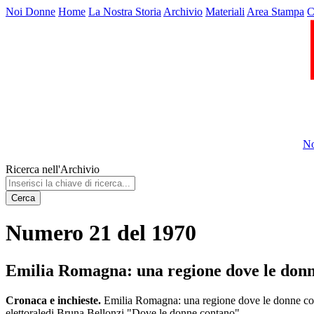
Noi Donne
Home
La Nostra Storia
Archivio
Materiali
Area Stampa
C
No
Ricerca nell'Archivio
Cerca
Numero 21 del 1970
Emilia Romagna: una regione dove le donn
Cronaca e inchieste.
Emilia Romagna: una regione dove le donne contan
elettoraledi Bruna Bellonzi "Dove le donne contano"