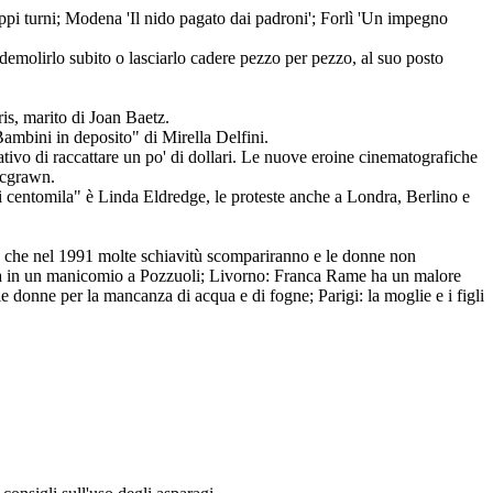
ppi turni; Modena 'Il nido pagato dai padroni'; Forlì 'Un impegno
demolirlo subito o lasciarlo cadere pezzo per pezzo, al suo posto
ris, marito di Joan Baetz.
"Bambini in deposito" di Mirella Delfini.
ativo di raccattare un po' di dollari. Le nuove eroine cinematografiche
acgrawn.
 centomila" è Linda Eldredge, le proteste anche a Londra, Berlino e
ede che nel 1991 molte schiavitù scompariranno e le donne non
hiusa in un manicomio a Pozzuoli; Livorno: Franca Rame ha un malore
donne per la mancanza di acqua e di fogne; Parigi: la moglie e i figli