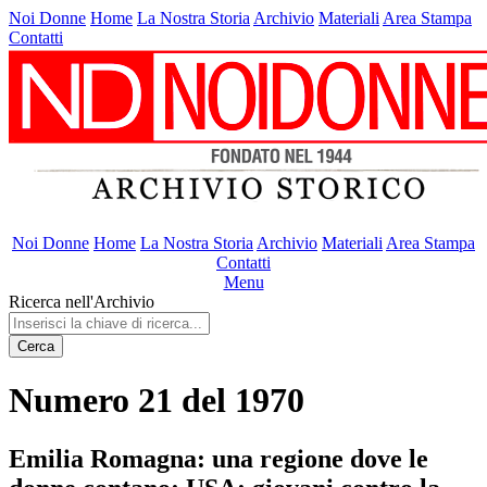
Noi Donne
Home
La Nostra Storia
Archivio
Materiali
Area Stampa
Contatti
Noi Donne
Home
La Nostra Storia
Archivio
Materiali
Area Stampa
Contatti
Menu
Ricerca nell'Archivio
Cerca
Numero 21 del 1970
Emilia Romagna: una regione dove le