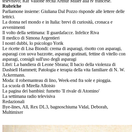
televisivo; Raf Vallone recita Arthur Miller alla tv francese.
Rubriche
Parliamone insieme: Giuliana Dal Pozzo risponde alle lettere delle
lettrici.
La donna nel mondo e in Italia: brevi di curiosità, cronaca e
avvenimenti
Il volto della settimana: Il guardafacce. Infelice Riva
Il medico di Simona Argentieri
I nostri dubbi, lo psicologo Yorik
Le ricette di Lisa Biondi: crema di asparagi, risotto con asparagi,
asparagi con uova bazzotte, asparagi gratinati, fettine di vitello con
asparagi, consigli sull'uso degli asparagi
Libri: La bandiera di Leone Sbrana; Il bacio della violenza di
Dashiell Hammett; Patologia e terapia della vita familiare di N. W.
Ackermann.
Moda: il robemanteau di lino, Week-end fra sole e pioggia.
La scuola di Mirella Alloisio
La pagina dei bambini: fumetto 'Il rivale di Atomino'
La settimana radio televisiva
Redazionali
Bye-lines, All, Rex DL3, bagnoschiuma Vidal, Deborah,
Multimixer