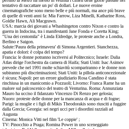
persino la Metro ha messo in vednita i cimeli delle glorie passate nel
tentativo di raccattare un po' di dollari. Le nuove eroine
cinematografiche sono meno belle e più normali, ma ance più brave
di quelle di venti anni fa: Mia Farrow, Liza Minelli, Katharine Ross,
Goldie Hawn, Ali Macgrawn.
USA: marcia dei giovani a Whashingeton contro Nixon e contro la
guerra in Indocina, tra i manifestanti Jane Fonda e Coretta King;
"Una dei centomila" è Linda Eldredge, le proteste anche a Londra,
Berlino e Saigon.
Salute:'Paura della primavera' di Simona Argentieri. Stanchezza,
apatia e dolori: è colpa del tempo?
Francia: le donne potranno iscriversi al Politecnico; Israele: Dalia
Atlas dirige l'orchestra da camera di Haifa; Stati Uniti: Isac Asimov
prevede che nel 1991 molte schiavitù scompariranno e le donne non
subiranno più discriminazioni; Stati Uniti: la pillola anticoncezionale
è sicura; Napoli: per un errore giudiziario Rosa Candino è stata
rinchiusa in un manicomio a Pozzuoli; Livorno: Franca Rame ha un
malore sul palcoscenico del teatro di Venturina. Roma: Annunziata
Mauro ha ucciso il fidanzato Vincenzo Di Renzo per gelosia;
Nuoro: proteste delle donne per la mancanza di acqua e di fogne;
Parigi: la moglie e i figli di Mikis Theodorakis sono riusciti a fuggire
dalla Grecia; Georgia: sei negri ucci per i disordini razziali ad
Augusta
Cinema: Monica Vitti nel film 'Le coppie' ;
TV: Pinocchio a Praga; Romina Power in uno sceneggiato