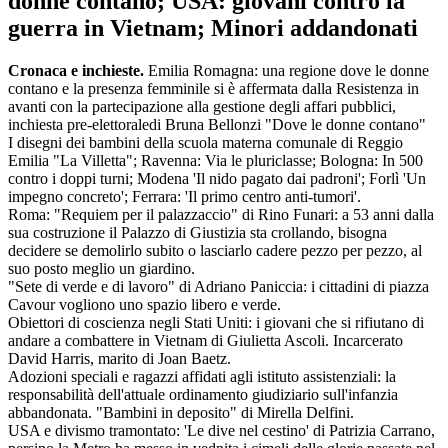
donne contano; USA: giovani contro la
guerra in Vietnam; Minori addandonati
Cronaca e inchieste.
Emilia Romagna: una regione dove le donne
contano e la presenza femminile si è affermata dalla Resistenza in
avanti con la partecipazione alla gestione degli affari pubblici,
inchiesta pre-elettoraledi Bruna Bellonzi "Dove le donne contano"
I disegni dei bambini della scuola materna comunale di Reggio
Emilia "La Villetta"; Ravenna: Via le pluriclasse; Bologna: In 500
contro i doppi turni; Modena 'Il nido pagato dai padroni'; Forlì 'Un
impegno concreto'; Ferrara: 'Il primo centro anti-tumori'.
Roma: "Requiem per il palazzaccio" di Rino Funari: a 53 anni dalla
sua costruzione il Palazzo di Giustizia sta crollando, bisogna
decidere se demolirlo subito o lasciarlo cadere pezzo per pezzo, al
suo posto meglio un giardino.
"Sete di verde e di lavoro" di Adriano Paniccia: i cittadini di piazza
Cavour vogliono uno spazio libero e verde.
Obiettori di coscienza negli Stati Uniti: i giovani che si rifiutano di
andare a combattere in Vietnam di Giulietta Ascoli. Incarcerato
David Harris, marito di Joan Baetz.
Adozioni speciali e ragazzi affidati agli istituto assistenziali: la
responsabilità dell'attuale ordinamento giudiziario sull'infanzia
abbandonata. "Bambini in deposito" di Mirella Delfini.
USA e divismo tramontato: 'Le dive nel cestino' di Patrizia Carrano,