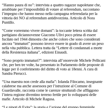
“Hanno paura di no”: intervista a quattro ragazze napoletane che,
arrabbiate per l’impossibilità di votare al referendum, raccontano
l’impegno che hanno messo nella campagna referendaria per la
vittoria dei NO al referendum antidivorzista. Articolo di Nora
Puntillo.
“Come vorremmo vivere domani”: la toccante lettera scritta dal
partigiano diciannovenne Giacomo Ulivi poco prima di essere
fucilato nel 1944 dimostra che anche coloro che sono considerati
ancora “immaturi” possono invece essere in grado di avere un peso
nella vita pubblica. Lettera tratta da “Lettere di condannati a morte
della Resistenza italiana”, edizioni Einaudi.
“Sono proprio immaturi?”: intervista all’onorevole Michele Pellicani
che, per ben tre volte, ha presentato in Parlamento delle proposte di
legge per il conferimento del diritto di voto ai 18enni. A cura di
Sandra Pierucci.
“Una maestra non crede alla mafia”: Iolanda Filocamo, insegnante
calabrese ma anche assessora per l’istruzione al Comune di
Guardavalle, racconta come le carenze strutturali che affliggono
l’intera regione diventino terreno fertile per lo svilupparsi delle
mafie. Articolo di Michele Ragusa.
“Le nipoti di Evita”: la storia e l’azione del gruppo femminile