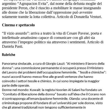
argentino “Agrupacion Evita”, dal nome della defunta moglie del
presidente Peron, che è riuscito a mobilitare le masse insegnando
alle donne che la liberazione dall’oppressione può avvenire
solamente tramite la lotta collettiva. Articolo di Donatella Venturi.
Cinema e spettacolo
“Il vizio assurdo”: arriva a teatro la vita di Cesare Pavese, poeta e
intellettuale amatissimo capace di comunicare con gli altri sia
attraverso l’impegno politico sia attraverso i sentimenti. Articolo di
Daniela Pasti.
Rubriche
Panorama sindacale, a cura di Giorgio Lauzi: “Al ministero il lavoro della
donna”: una commissione permanente si occuperà presso il Ministero
del Lavoro dei problemi dell’occupazione femminile. “Tessili e chimiche”:
nuovi accordi hanno messo fine alle grandi vertenze che hanno
coinvolto i settori tessile e chimico, in cui sono impiegate la maggior
parte delle operaie.
Donne nel mondo: Kuwait: la regista Noorien Al Salani ha fondato un
“Comitato di liberazione della donna” basato sull’idea che il Corano non
si contrapponga all’emancipazione femminile. Olanda: una docente di
criminologa propone di fondare di un’università per sole donne, visto
che gli atenei tradizionali non tengono sufficientemente in