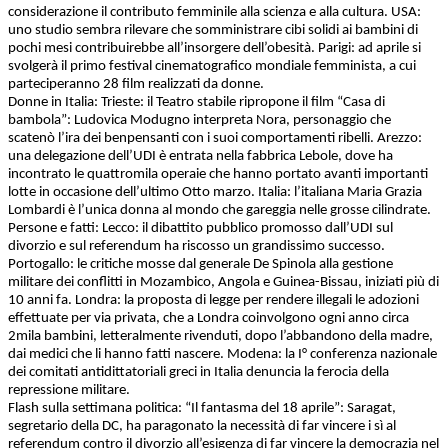
considerazione il contributo femminile alla scienza e alla cultura. USA:
uno studio sembra rilevare che somministrare cibi solidi ai bambini di
pochi mesi contribuirebbe all’insorgere dell’obesità. Parigi: ad aprile si
svolgerà il primo festival cinematografico mondiale femminista, a cui
parteciperanno 28 film realizzati da donne.
Donne in Italia: Trieste: il Teatro stabile ripropone il film “Casa di
bambola”: Ludovica Modugno interpreta Nora, personaggio che
scatenò l’ira dei benpensanti con i suoi comportamenti ribelli. Arezzo:
una delegazione dell’UDI è entrata nella fabbrica Lebole, dove ha
incontrato le quattromila operaie che hanno portato avanti importanti
lotte in occasione dell’ultimo Otto marzo. Italia: l’italiana Maria Grazia
Lombardi è l’unica donna al mondo che gareggia nelle grosse cilindrate.
Persone e fatti: Lecco: il dibattito pubblico promosso dall’UDI sul
divorzio e sul referendum ha riscosso un grandissimo successo.
Portogallo: le critiche mosse dal generale De Spinola alla gestione
militare dei conflitti in Mozambico, Angola e Guinea-Bissau, iniziati più di
10 anni fa. Londra: la proposta di legge per rendere illegali le adozioni
effettuate per via privata, che a Londra coinvolgono ogni anno circa
2mila bambini, letteralmente rivenduti, dopo l’abbandono della madre,
dai medici che li hanno fatti nascere. Modena: la I° conferenza nazionale
dei comitati antidittatoriali greci in Italia denuncia la ferocia della
repressione militare.
Flash sulla settimana politica: “Il fantasma del 18 aprile”: Saragat,
segretario della DC, ha paragonato la necessità di far vincere i sì al
referendum contro il divorzio all’esigenza di far vincere la democrazia nel