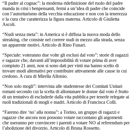
“Il padre al cognac”: la moderna ridefinizione del ruolo del padre
manda in crisi i benpensanti, fermi a un’idea di padre che coincide
con l’autoritarismo della vecchia educazione e non con la tenerezza
e la cura che caratterizza la figura materna. Articolo di Giulietta
Ascoli.
“Nudi senza meta”: in America si è diffusa la nuova moda dello
streaking, che consiste nel correre nudi in mezzo alla strada, senza
un apparente motivi. Articolo di Rino Funari.
“Speciale: voteranno due volte gli esclusi dal voto”: storie di ragazzi
e ragazze che, davanti all’impossibilità di votare prima di aver
compiuto 21 anni, non si sono dati per vinti ma hanno scelto di
trovare modi alternativi per contribuire attivamente alle cause in cui
credono. A cura di Mirella Alloisio.
“Non solo mogli”: intervista alle studentesse dei Comitati Unitari
romani secondo cui la scelta di allontanare le donne dal voto è frutto
di un tentativo di escluderle dalla vita pubblica per tenerle relegate ai
ruoli tradizionali di mogli e madri. Articolo di Francisca Colli.
“Faremo dire ‘no’ alla nonna”: a Torino, un gruppo di ragazzi e
ragazze che ancora non possono votare raccontano gli argomenti
che useranno per convincere i parenti a votare NO al referendum per
l’abolizione del divorzio. Articolo di Bruna Rossetto.