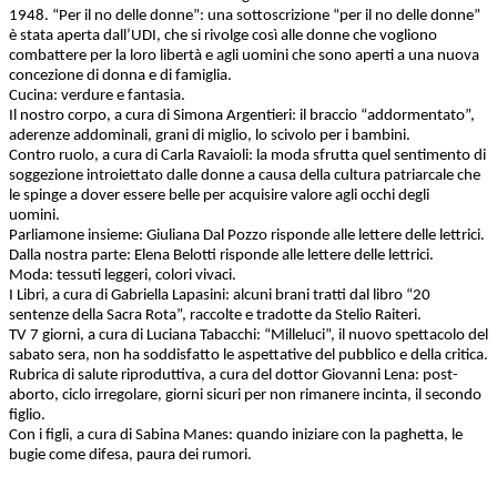
1948. “Per il no delle donne”: una sottoscrizione “per il no delle donne”
è stata aperta dall’UDI, che si rivolge così alle donne che vogliono
combattere per la loro libertà e agli uomini che sono aperti a una nuova
concezione di donna e di famiglia.
Cucina: verdure e fantasia.
Il nostro corpo, a cura di Simona Argentieri: il braccio “addormentato”,
aderenze addominali, grani di miglio, lo scivolo per i bambini.
Contro ruolo, a cura di Carla Ravaioli: la moda sfrutta quel sentimento di
soggezione introiettato dalle donne a causa della cultura patriarcale che
le spinge a dover essere belle per acquisire valore agli occhi degli
uomini.
Parliamone insieme: Giuliana Dal Pozzo risponde alle lettere delle lettrici.
Dalla nostra parte: Elena Belotti risponde alle lettere delle lettrici.
Moda: tessuti leggeri, colori vivaci.
I Libri, a cura di Gabriella Lapasini: alcuni brani tratti dal libro “20
sentenze della Sacra Rota”, raccolte e tradotte da Stelio Raiteri.
TV 7 giorni, a cura di Luciana Tabacchi: “Milleluci”, il nuovo spettacolo del
sabato sera, non ha soddisfatto le aspettative del pubblico e della critica.
Rubrica di salute riproduttiva, a cura del dottor Giovanni Lena: post-
aborto, ciclo irregolare, giorni sicuri per non rimanere incinta, il secondo
figlio.
Con i figli, a cura di Sabina Manes: quando iniziare con la paghetta, le
bugie come difesa, paura dei rumori.