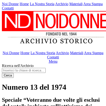
Noi Donne
Home
La Nostra Storia
Archivio
Materiali
Area Stampa
Contatti
Noi Donne
Home
La Nostra Storia
Archivio
Materiali
Area Stampa
Contatti
Menu
Ricerca nell'Archivio
Cerca
Numero 13 del 1974
Speciale “Voteranno due volte gli esclusi