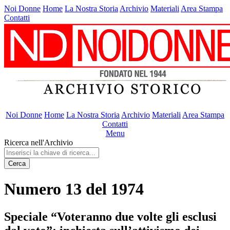
Noi Donne
Home
La Nostra Storia
Archivio
Materiali
Area Stampa
Contatti
Noi Donne
Home
La Nostra Storia
Archivio
Materiali
Area Stampa
Contatti
Menu
Ricerca nell'Archivio
Cerca
Numero 13 del 1974
Speciale “Voteranno due volte gli esclusi