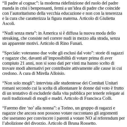
“Il padre al cognac”: la moderna ridefinizione del ruolo del padre
manda in crisi i benpensanti, fermi a un’idea di padre che coincide
con l’autoritarismo della vecchia educazione e non con la tenerezza
e la cura che caratterizza la figura materna. Articolo di Giulietta
Ascoli.
“Nudi senza meta”: in America si è diffusa la nuova moda dello
streaking, che consiste nel correre nudi in mezzo alla strada, senza
un apparente motivi. Articolo di Rino Funari.
“Speciale: voteranno due volte gli esclusi dal voto”: storie di ragazzi
e ragazze che, davanti all’impossibilità di votare prima di aver
compiuto 21 anni, non si sono dati per vinti ma hanno scelto di
trovare modi alternativi per contribuire attivamente alle cause in cui
credono. A cura di Mirella Alloisio.
“Non solo mogli”: intervista alle studentesse dei Comitati Unitari
romani secondo cui la scelta di allontanare le donne dal voto è frutto
di un tentativo di escluderle dalla vita pubblica per tenerle relegate ai
ruoli tradizionali di mogli e madri. Articolo di Francisca Colli.
“Faremo dire ‘no’ alla nonna”: a Torino, un gruppo di ragazzi e
ragazze che ancora non possono votare raccontano gli argomenti
che useranno per convincere i parenti a votare NO al referendum per
l’abolizione del divorzio. Articolo di Bruna Rossetto.