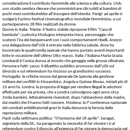
considerazione il contributo femminile alla scienza e alla cultura. USA:
uno studio sembra rilevare che somministrare cibi solidi ai bambini di
pochi mesi contribuirebbe all’insorgere dell’obesità. Parigi: ad aprile si
svolgerà il primo festival cinematografico mondiale femminista, a cui
parteciperanno 28 film realizzati da donne.
Donne in Italia: Trieste: il Teatro stabile ripropone il film “Casa di
bambola”: Ludovica Modugno interpreta Nora, personaggio che
scatenò l’ira dei benpensanti con i suoi comportamenti ribelli. Arezzo:
una delegazione dell’UDI è entrata nella fabbrica Lebole, dove ha
incontrato le quattromila operaie che hanno portato avanti importanti
lotte in occasione dell’ultimo Otto marzo. Italia: l’italiana Maria Grazia
Lombardi è l’unica donna al mondo che gareggia nelle grosse cilindrate.
Persone e fatti: Lecco: il dibattito pubblico promosso dall’UDI sul
divorzio e sul referendum ha riscosso un grandissimo successo.
Portogallo: le critiche mosse dal generale De Spinola alla gestione
militare dei conflitti in Mozambico, Angola e Guinea-Bissau, iniziati più di
10 anni fa. Londra: la proposta di legge per rendere illegali le adozioni
effettuate per via privata, che a Londra coinvolgono ogni anno circa
2mila bambini, letteralmente rivenduti, dopo l’abbandono della madre,
dai medici che li hanno fatti nascere. Modena: la I° conferenza nazionale
dei comitati antidittatoriali greci in Italia denuncia la ferocia della
repressione militare.
Flash sulla settimana politica: “Il fantasma del 18 aprile”: Saragat,
segretario della DC, ha paragonato la necessità di far vincere i sì al
referendum contro il divorzio all’esigenza di far vincere la democrazia nel