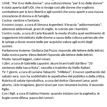
1948. “Per il no delle donne”: una sottoscrizione “per il no delle donne”
è stata aperta dall’UDI, che si rivolge così alle donne che vogliono
combattere per la loro libertà e agli uomini che sono aperti a una nuova
concezione di donna e di famiglia.
Cucina: verdure e fantasia.
Il nostro corpo, a cura di Simona Argentieri: il braccio “addormentato”,
aderenze addominali, grani di miglio, lo scivolo per i bambini.
Contro ruolo, a cura di Carla Ravaioli: la moda sfrutta quel sentimento di
soggezione introiettato dalle donne a causa della cultura patriarcale che
le spinge a dover essere belle per acquisire valore agli occhi degli
uomini.
Parliamone insieme: Giuliana Dal Pozzo risponde alle lettere delle lettrici.
Dalla nostra parte: Elena Belotti risponde alle lettere delle lettrici.
Moda: tessuti leggeri, colori vivaci.
I Libri, a cura di Gabriella Lapasini: alcuni brani tratti dal libro “20
sentenze della Sacra Rota”, raccolte e tradotte da Stelio Raiteri.
TV 7 giorni, a cura di Luciana Tabacchi: “Milleluci”, il nuovo spettacolo del
sabato sera, non ha soddisfatto le aspettative del pubblico e della critica.
Rubrica di salute riproduttiva, a cura del dottor Giovanni Lena: post-
aborto, ciclo irregolare, giorni sicuri per non rimanere incinta, il secondo
figlio.
Con i figli, a cura di Sabina Manes: quando iniziare con la paghetta, le
bugie come difesa, paura dei rumori.