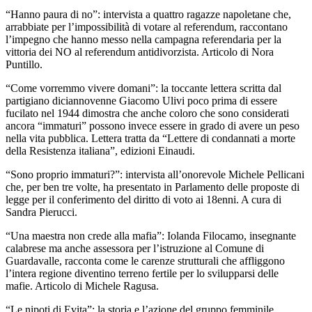
“Hanno paura di no”: intervista a quattro ragazze napoletane che,
arrabbiate per l’impossibilità di votare al referendum, raccontano
l’impegno che hanno messo nella campagna referendaria per la
vittoria dei NO al referendum antidivorzista. Articolo di Nora
Puntillo.
“Come vorremmo vivere domani”: la toccante lettera scritta dal
partigiano diciannovenne Giacomo Ulivi poco prima di essere
fucilato nel 1944 dimostra che anche coloro che sono considerati
ancora “immaturi” possono invece essere in grado di avere un peso
nella vita pubblica. Lettera tratta da “Lettere di condannati a morte
della Resistenza italiana”, edizioni Einaudi.
“Sono proprio immaturi?”: intervista all’onorevole Michele Pellicani
che, per ben tre volte, ha presentato in Parlamento delle proposte di
legge per il conferimento del diritto di voto ai 18enni. A cura di
Sandra Pierucci.
“Una maestra non crede alla mafia”: Iolanda Filocamo, insegnante
calabrese ma anche assessora per l’istruzione al Comune di
Guardavalle, racconta come le carenze strutturali che affliggono
l’intera regione diventino terreno fertile per lo svilupparsi delle
mafie. Articolo di Michele Ragusa.
“Le nipoti di Evita”: la storia e l’azione del gruppo femminile