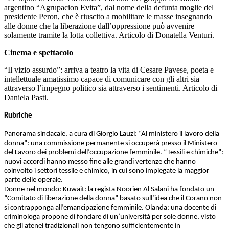
argentino “Agrupacion Evita”, dal nome della defunta moglie del
presidente Peron, che è riuscito a mobilitare le masse insegnando
alle donne che la liberazione dall’oppressione può avvenire
solamente tramite la lotta collettiva. Articolo di Donatella Venturi.
Cinema e spettacolo
“Il vizio assurdo”: arriva a teatro la vita di Cesare Pavese, poeta e
intellettuale amatissimo capace di comunicare con gli altri sia
attraverso l’impegno politico sia attraverso i sentimenti. Articolo di
Daniela Pasti.
Rubriche
Panorama sindacale, a cura di Giorgio Lauzi: “Al ministero il lavoro della
donna”: una commissione permanente si occuperà presso il Ministero
del Lavoro dei problemi dell’occupazione femminile. “Tessili e chimiche”:
nuovi accordi hanno messo fine alle grandi vertenze che hanno
coinvolto i settori tessile e chimico, in cui sono impiegate la maggior
parte delle operaie.
Donne nel mondo: Kuwait: la regista Noorien Al Salani ha fondato un
“Comitato di liberazione della donna” basato sull’idea che il Corano non
si contrapponga all’emancipazione femminile. Olanda: una docente di
criminologa propone di fondare di un’università per sole donne, visto
che gli atenei tradizionali non tengono sufficientemente in