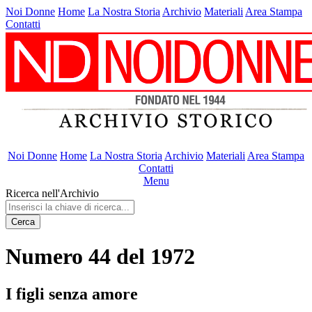
Noi Donne
Home
La Nostra Storia
Archivio
Materiali
Area Stampa
Contatti
Noi Donne
Home
La Nostra Storia
Archivio
Materiali
Area Stampa
Contatti
Menu
Ricerca nell'Archivio
Cerca
Numero 44 del 1972
I figli senza amore