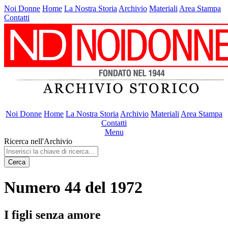
Noi Donne
Home
La Nostra Storia
Archivio
Materiali
Area Stampa
Contatti
Noi Donne
Home
La Nostra Storia
Archivio
Materiali
Area Stampa
Contatti
Menu
Ricerca nell'Archivio
Cerca
Numero 44 del 1972
I figli senza amore