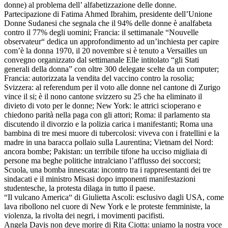
donne) al problema dell’ alfabetizzazione delle donne.
Partecipazione di Fatima Ahmed Ibrahim, presidente dell’Unione
Donne Sudanesi che segnala che il 94% delle donne è analfabeta
contro il 77% degli uomini; Francia: il settimanale “Nouvelle
observateur“ dedica un approfondimento ad un’inchiesta per capire
com’è la donna 1970, il 20 novembre si è tenuto a Versailles un
convegno organizzato dal settimanale Elle intitolato “gli Stati
generali della donna” con oltre 300 delegate scelte da un computer;
Francia: autorizzata la vendita del vaccino contro la rosolia;
Svizzera: al referendum per il voto alle donne nel cantone di Zurigo
vince il si; è il nono cantone svizzero su 25 che ha eliminato il
divieto di voto per le donne; New York: le attrici scioperano e
chiedono parità nella paga con gli attori; Roma: il parlamento sta
discutendo il divorzio e la polizia carica i manifestanti; Roma una
bambina di tre mesi muore di tubercolosi: viveva con i fratellini e la
madre in una baracca pollaio sulla Laurentina; Vietnam del Nord:
ancora bombe; Pakistan: un terribile tifone ha ucciso migliaia di
persone ma beghe politiche intralciano l’afflusso dei soccorsi;
Scuola, una bomba innescata: incontro tra i rappresentanti dei tre
sindacati e il ministro Misasi dopo imponenti manifestazioni
studentesche, la protesta dilaga in tutto il paese.
“Il vulcano America“ di Giulietta Ascoli: esclusivo dagli USA, come
lava ribollono nel cuore di New York e le proteste femministe, la
violenza, la rivolta dei negri, i movimenti pacifisti.
Angela Davis non deve morire di Rita Ciotta: uniamo la nostra voce