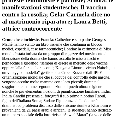
proteste femministe e pacifiste; Scuola: le
manifestazioni studentesche; Il vaccino
contro la rosolia; Gela: Carmela dice no
al matrimonio riparatore; Laura Betti,
attrice controcorrente
Cronache e inchieste.
Francia: Catherine e suo padre Georges
Mathè hanno scritto un libro insieme che condanna in blocco
medici, ospedali, case farmaceutiche; Londra: la cerimonia di Miss
mondo è stata turbata da un gruppo di ragazze del movimento di
liberazione della donna che hanno accolto le miss a fischi e
pernacchie e gridando “sembra di essere al mercato delle vacche“
oppure “alla fiera ai baracconi“; Kenya: a Limuru, vicino Nairobi, in
un villaggio “modello” gestito dalla Croce Rossa e dall’IPPF,
organizzazione mondiale che si occupa del controllo delle nascite,
vengono accolte molte mamme con i loro piccoli; durante il
soggiorno le mamme seguono lezioni di puericultura e igiene
nonché le più elementari nozioni di pianificazione familiare; India:
Indira Gandhi presenta ai fotografi il suo primo nipotino Raoul,
figlio dell’italiana Sonia; Sudan: l’ignoranza delle donne è un
drammatico problema discusso dalle africane riunite a Khartoum e
provenienti da 21 paesi arabi e africani, le sudanesi hanno dedicato
un numero speciale della loro rivista “Saw el Marat” (la voce delle