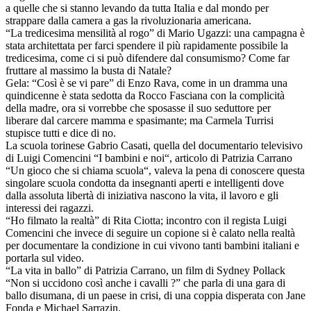
a quelle che si stanno levando da tutta Italia e dal mondo per
strappare dalla camera a gas la rivoluzionaria americana.
“La tredicesima mensilità al rogo” di Mario Ugazzi: una campagna è
stata architettata per farci spendere il più rapidamente possibile la
tredicesima, come ci si può difendere dal consumismo? Come far
fruttare al massimo la busta di Natale?
Gela: “Così è se vi pare” di Enzo Rava, come in un dramma una
quindicenne è stata sedotta da Rocco Fasciana con la complicità
della madre, ora si vorrebbe che sposasse il suo seduttore per
liberare dal carcere mamma e spasimante; ma Carmela Turrisi
stupisce tutti e dice di no.
La scuola torinese Gabrio Casati, quella del documentario televisivo
di Luigi Comencini “I bambini e noi“, articolo di Patrizia Carrano
“Un gioco che si chiama scuola“, valeva la pena di conoscere questa
singolare scuola condotta da insegnanti aperti e intelligenti dove
dalla assoluta libertà di iniziativa nascono la vita, il lavoro e gli
interessi dei ragazzi.
“Ho filmato la realtà” di Rita Ciotta; incontro con il regista Luigi
Comencini che invece di seguire un copione si è calato nella realtà
per documentare la condizione in cui vivono tanti bambini italiani e
portarla sul video.
“La vita in ballo” di Patrizia Carrano, un film di Sydney Pollack
“Non si uccidono così anche i cavalli ?” che parla di una gara di
ballo disumana, di un paese in crisi, di una coppia disperata con Jane
Fonda e Michael Sarrazin.