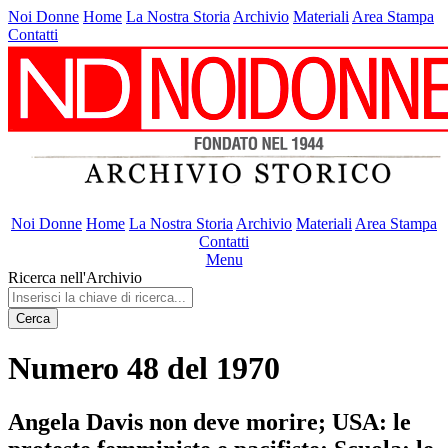
Noi Donne
Home
La Nostra Storia
Archivio
Materiali
Area Stampa
Contatti
Noi Donne
Home
La Nostra Storia
Archivio
Materiali
Area Stampa
Contatti
Menu
Ricerca nell'Archivio
Cerca
Numero 48 del 1970
Angela Davis non deve morire; USA: le