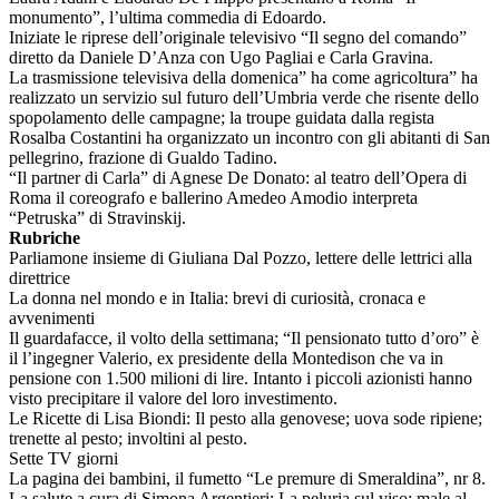
monumento”, l’ultima commedia di Edoardo.
Iniziate le riprese dell’originale televisivo “Il segno del comando”
diretto da Daniele D’Anza con Ugo Pagliai e Carla Gravina.
La trasmissione televisiva della domenica” ha come agricoltura” ha
realizzato un servizio sul futuro dell’Umbria verde che risente dello
spopolamento delle campagne; la troupe guidata dalla regista
Rosalba Costantini ha organizzato un incontro con gli abitanti di San
pellegrino, frazione di Gualdo Tadino.
“Il partner di Carla” di Agnese De Donato: al teatro dell’Opera di
Roma il coreografo e ballerino Amedeo Amodio interpreta
“Petruska” di Stravinskij.
Rubriche
Parliamone insieme di Giuliana Dal Pozzo, lettere delle lettrici alla
direttrice
La donna nel mondo e in Italia: brevi di curiosità, cronaca e
avvenimenti
Il guardafacce, il volto della settimana; “Il pensionato tutto d’oro” è
il l’ingegner Valerio, ex presidente della Montedison che va in
pensione con 1.500 milioni di lire. Intanto i piccoli azionisti hanno
visto precipitare il valore del loro investimento.
Le Ricette di Lisa Biondi: Il pesto alla genovese; uova sode ripiene;
trenette al pesto; involtini al pesto.
Sette TV giorni
La pagina dei bambini, il fumetto “Le premure di Smeraldina”, nr 8.
La salute a cura di Simona Argentieri: La peluria sul viso; male al