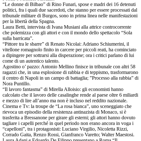
“Le donne di Bilbao” di Rino Funari, spose e madri dei 16 detenuti
politici, fra i quali due sacerdoti, che stanno per essere processati dal
tribunale militare di Burgos, sono in prima linea nelle manifestazioni
per la libertà della Spagna.
Laura Betti, intervista di Ivana Musiani alla attrice controcorrente
che polemizza con gli attori e con il mondo dello spettacolo “Sola
sulla barricata”.
“Pittore tra le sbarre” di Renato Nicolai: Adriano Schiumerini, il
vitellone romagnolo finito in carcere per piccoli reati, ha cominciato
a dipingere per sottrarsi alla disperazione; ora i critici parlano di lui
come di un autentico talento.
Agostino o’ pazzo: Antonio Mellino finisce in tribunale con altri 58
ragazzi che, in una esplosione di rabbia e di teppismo, trasformarono
il centro di Napoli in un campo di battaglia; ”Processo alla rabbia” di
Nora Puntillo.
“Il lavoro fantasma” di Mirella Alloisio: gli economisti hanno
calcolato che il lavoro delle casalinghe rende al paese oltre 6 miliardi
e mezzo di lire all’anno ma non è incluso nel reddito nazionale.
Cinema e Tv: la troupe de “La rosa bianca”, uno sceneggiato che
rievoca un episodio della resistenza antinazista di Monaco, si è
trasferita a Bressanone per girare gli esterni; gli attori hanno dovuto
tagliare i capelli perché in quel periodo non erano ancora in voga i
“capelloni”, tra i protagonisti: Luciano Virgilio, Nicoletta Rizzi,
Corrado Gaita, Renzo Rossi, Gianfranco Varetto; Walter Maestosi.
Laura Adani e Edoardo De Filippo presentano a Roma “Il