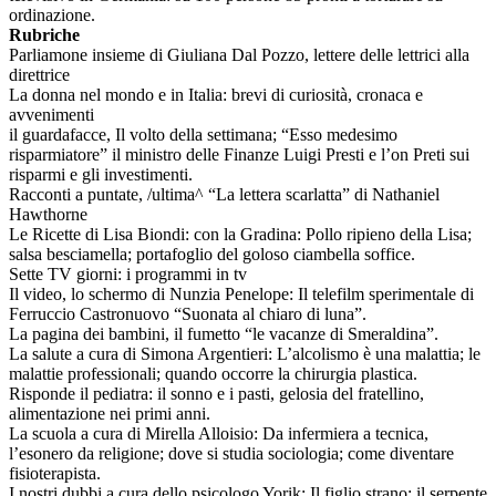
ordinazione.
Rubriche
Parliamone insieme di Giuliana Dal Pozzo, lettere delle lettrici alla
direttrice
La donna nel mondo e in Italia: brevi di curiosità, cronaca e
avvenimenti
il guardafacce, Il volto della settimana; “Esso medesimo
risparmiatore” il ministro delle Finanze Luigi Presti e l’on Preti sui
risparmi e gli investimenti.
Racconti a puntate, /ultima^ “La lettera scarlatta” di Nathaniel
Hawthorne
Le Ricette di Lisa Biondi: con la Gradina: Pollo ripieno della Lisa;
salsa besciamella; portafoglio del goloso ciambella soffice.
Sette TV giorni: i programmi in tv
Il video, lo schermo di Nunzia Penelope: Il telefilm sperimentale di
Ferruccio Castronuovo “Suonata al chiaro di luna”.
La pagina dei bambini, il fumetto “le vacanze di Smeraldina”.
La salute a cura di Simona Argentieri: L’alcolismo è una malattia; le
malattie professionali; quando occorre la chirurgia plastica.
Risponde il pediatra: il sonno e i pasti, gelosia del fratellino,
alimentazione nei primi anni.
La scuola a cura di Mirella Alloisio: Da infermiera a tecnica,
l’esonero da religione; dove si studia sociologia; come diventare
fisioterapista.
I nostri dubbi a cura dello psicologo Yorik: Il figlio strano; il serpente