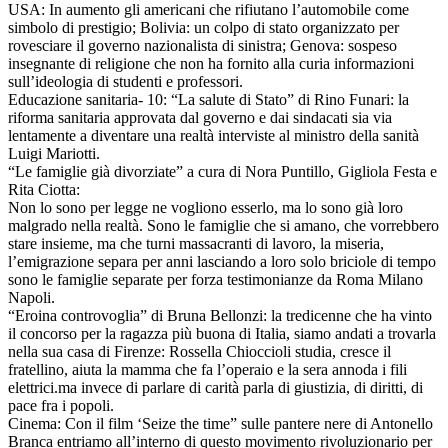
USA: In aumento gli americani che rifiutano l’automobile come
simbolo di prestigio; Bolivia: un colpo di stato organizzato per
rovesciare il governo nazionalista di sinistra; Genova: sospeso
insegnante di religione che non ha fornito alla curia informazioni
sull’ideologia di studenti e professori.
Educazione sanitaria- 10: “La salute di Stato” di Rino Funari: la
riforma sanitaria approvata dal governo e dai sindacati sia via
lentamente a diventare una realtà interviste al ministro della sanità
Luigi Mariotti.
“Le famiglie già divorziate” a cura di Nora Puntillo, Gigliola Festa e
Rita Ciotta:
Non lo sono per legge ne vogliono esserlo, ma lo sono già loro
malgrado nella realtà. Sono le famiglie che si amano, che vorrebbero
stare insieme, ma che turni massacranti di lavoro, la miseria,
l’emigrazione separa per anni lasciando a loro solo briciole di tempo
sono le famiglie separate per forza testimonianze da Roma Milano
Napoli.
“Eroina controvoglia” di Bruna Bellonzi: la tredicenne che ha vinto
il concorso per la ragazza più buona di Italia, siamo andati a trovarla
nella sua casa di Firenze: Rossella Chioccioli studia, cresce il
fratellino, aiuta la mamma che fa l’operaio e la sera annoda i fili
elettrici.ma invece di parlare di carità parla di giustizia, di diritti, di
pace fra i popoli.
Cinema: Con il film ‘Seize the time” sulle pantere nere di Antonello
Branca entriamo all’interno di questo movimento rivoluzionario per