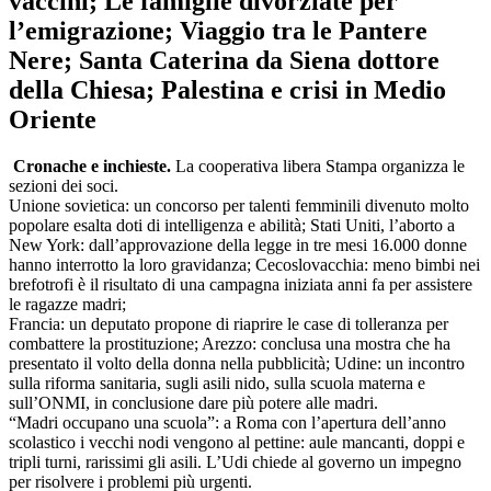
vaccini; Le famiglie divorziate per
l’emigrazione; Viaggio tra le Pantere
Nere; Santa Caterina da Siena dottore
della Chiesa; Palestina e crisi in Medio
Oriente
Cronache e inchieste.
La cooperativa libera Stampa organizza le
sezioni dei soci.
Unione sovietica: un concorso per talenti femminili divenuto molto
popolare esalta doti di intelligenza e abilità; Stati Uniti, l’aborto a
New York: dall’approvazione della legge in tre mesi 16.000 donne
hanno interrotto la loro gravidanza; Cecoslovacchia: meno bimbi nei
brefotrofi è il risultato di una campagna iniziata anni fa per assistere
le ragazze madri;
Francia: un deputato propone di riaprire le case di tolleranza per
combattere la prostituzione; Arezzo: conclusa una mostra che ha
presentato il volto della donna nella pubblicità; Udine: un incontro
sulla riforma sanitaria, sugli asili nido, sulla scuola materna e
sull’ONMI, in conclusione dare più potere alle madri.
“Madri occupano una scuola”: a Roma con l’apertura dell’anno
scolastico i vecchi nodi vengono al pettine: aule mancanti, doppi e
tripli turni, rarissimi gli asili. L’Udi chiede al governo un impegno
per risolvere i problemi più urgenti.