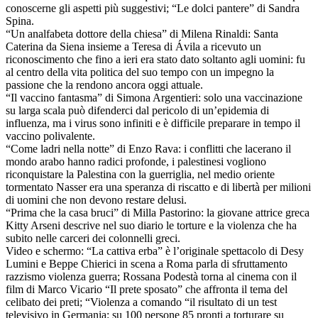
conoscerne gli aspetti più suggestivi; “Le dolci pantere” di Sandra
Spina.
“Un analfabeta dottore della chiesa” di Milena Rinaldi: Santa
Caterina da Siena insieme a Teresa di Ávila a ricevuto un
riconoscimento che fino a ieri era stato dato soltanto agli uomini: fu
al centro della vita politica del suo tempo con un impegno la
passione che la rendono ancora oggi attuale.
“Il vaccino fantasma” di Simona Argentieri: solo una vaccinazione
su larga scala può difenderci dal pericolo di un’epidemia di
influenza, ma i virus sono infiniti e è difficile preparare in tempo il
vaccino polivalente.
“Come ladri nella notte” di Enzo Rava: i conflitti che lacerano il
mondo arabo hanno radici profonde, i palestinesi vogliono
riconquistare la Palestina con la guerriglia, nel medio oriente
tormentato Nasser era una speranza di riscatto e di libertà per milioni
di uomini che non devono restare delusi.
“Prima che la casa bruci” di Milla Pastorino: la giovane attrice greca
Kitty Arseni descrive nel suo diario le torture e la violenza che ha
subito nelle carceri dei colonnelli greci.
Video e schermo: “La cattiva erba” è l’originale spettacolo di Desy
Lumini e Beppe Chierici in scena a Roma parla di sfruttamento
razzismo violenza guerra; Rossana Podestà torna al cinema con il
film di Marco Vicario “Il prete sposato” che affronta il tema del
celibato dei preti; “Violenza a comando “il risultato di un test
televisivo in Germania: su 100 persone 85 pronti a torturare su