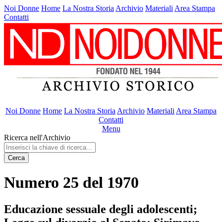
Noi Donne
Home
La Nostra Storia
Archivio
Materiali
Area Stampa
Contatti
Noi Donne
Home
La Nostra Storia
Archivio
Materiali
Area Stampa
Contatti
Menu
Ricerca nell'Archivio
Cerca
Numero 25 del 1970
Educazione sessuale degli adolescenti;