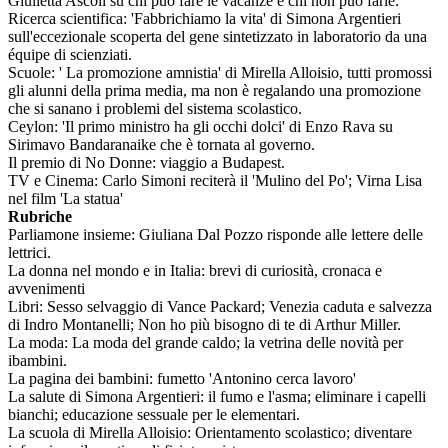
Giulietta Ascoli su chi può fare le vacanze e chi non può farle.
Ricerca scientifica: 'Fabbrichiamo la vita' di Simona Argentieri
sull'eccezionale scoperta del gene sintetizzato in laboratorio da una
équipe di scienziati.
Scuole: ' La promozione amnistia' di Mirella Alloisio, tutti promossi
gli alunni della prima media, ma non è regalando una promozione
che si sanano i problemi del sistema scolastico.
Ceylon: 'Il primo ministro ha gli occhi dolci' di Enzo Rava su
Sirimavo Bandaranaike che è tornata al governo.
Il premio di No Donne: viaggio a Budapest.
TV e Cinema: Carlo Simoni reciterà il 'Mulino del Po'; Virna Lisa
nel film 'La statua'
Rubriche
Parliamone insieme: Giuliana Dal Pozzo risponde alle lettere delle
lettrici.
La donna nel mondo e in Italia: brevi di curiosità, cronaca e
avvenimenti
Libri: Sesso selvaggio di Vance Packard; Venezia caduta e salvezza
di Indro Montanelli; Non ho più bisogno di te di Arthur Miller.
La moda: La moda del grande caldo; la vetrina delle novità per
ibambini.
La pagina dei bambini: fumetto 'Antonino cerca lavoro'
La salute di Simona Argentieri: il fumo e l'asma; eliminare i capelli
bianchi; educazione sessuale per le elementari.
La scuola di Mirella Alloisio: Orientamento scolastico; diventare