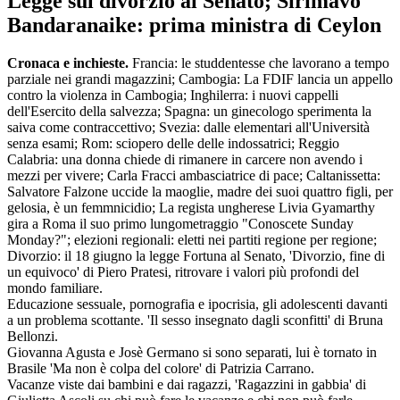
Legge sul divorzio al Senato; Sirimavo
Bandaranaike: prima ministra di Ceylon
Cronaca e inchieste.
Francia: le studdentesse che lavorano a tempo
parziale nei grandi magazzini; Cambogia: La FDIF lancia un appello
contro la violenza in Cambogia; Inghilerra: i nuovi cappelli
dell'Esercito della salvezza; Spagna: un ginecologo sperimenta la
saiva come contraccettivo; Svezia: dalle elementari all'Università
senza esami; Rom: sciopero delle delle indossatrici; Reggio
Calabria: una donna chiede di rimanere in carcere non avendo i
mezzi per vivere; Carla Fracci ambasciatrice di pace; Caltanissetta:
Salvatore Falzone uccide la maoglie, madre dei suoi quattro figli, per
gelosia, è un femmnicidio; La regista ungherese Livia Gyamarthy
gira a Roma il suo primo lungometraggio "Conoscete Sunday
Monday?"; elezioni regionali: eletti nei partiti regione per regione;
Divorzio: il 18 giugno la legge Fortuna al Senato, 'Divorzio, fine di
un equivoco' di Piero Pratesi, ritrovare i valori più profondi del
mondo familiare.
Educazione sessuale, pornografia e ipocrisia, gli adolescenti davanti
a un problema scottante. 'Il sesso insegnato dagli sconfitti' di Bruna
Bellonzi.
Giovanna Agusta e Josè Germano si sono separati, lui è tornato in
Brasile 'Ma non è colpa del colore' di Patrizia Carrano.
Vacanze viste dai bambini e dai ragazzi, 'Ragazzini in gabbia' di