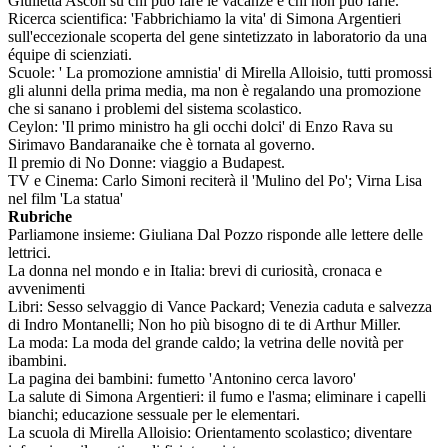
Giulietta Ascoli su chi può fare le vacanze e chi non può farle.
Ricerca scientifica: 'Fabbrichiamo la vita' di Simona Argentieri
sull'eccezionale scoperta del gene sintetizzato in laboratorio da una
équipe di scienziati.
Scuole: ' La promozione amnistia' di Mirella Alloisio, tutti promossi
gli alunni della prima media, ma non è regalando una promozione
che si sanano i problemi del sistema scolastico.
Ceylon: 'Il primo ministro ha gli occhi dolci' di Enzo Rava su
Sirimavo Bandaranaike che è tornata al governo.
Il premio di No Donne: viaggio a Budapest.
TV e Cinema: Carlo Simoni reciterà il 'Mulino del Po'; Virna Lisa
nel film 'La statua'
Rubriche
Parliamone insieme: Giuliana Dal Pozzo risponde alle lettere delle
lettrici.
La donna nel mondo e in Italia: brevi di curiosità, cronaca e
avvenimenti
Libri: Sesso selvaggio di Vance Packard; Venezia caduta e salvezza
di Indro Montanelli; Non ho più bisogno di te di Arthur Miller.
La moda: La moda del grande caldo; la vetrina delle novità per
ibambini.
La pagina dei bambini: fumetto 'Antonino cerca lavoro'
La salute di Simona Argentieri: il fumo e l'asma; eliminare i capelli
bianchi; educazione sessuale per le elementari.
La scuola di Mirella Alloisio: Orientamento scolastico; diventare