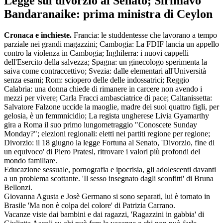
Legge sul divorzio al Senato; Sirimavo
Bandaranaike: prima ministra di Ceylon
Cronaca e inchieste.
Francia: le studdentesse che lavorano a tempo
parziale nei grandi magazzini; Cambogia: La FDIF lancia un appello
contro la violenza in Cambogia; Inghilerra: i nuovi cappelli
dell'Esercito della salvezza; Spagna: un ginecologo sperimenta la
saiva come contraccettivo; Svezia: dalle elementari all'Università
senza esami; Rom: sciopero delle delle indossatrici; Reggio
Calabria: una donna chiede di rimanere in carcere non avendo i
mezzi per vivere; Carla Fracci ambasciatrice di pace; Caltanissetta:
Salvatore Falzone uccide la maoglie, madre dei suoi quattro figli, per
gelosia, è un femmnicidio; La regista ungherese Livia Gyamarthy
gira a Roma il suo primo lungometraggio "Conoscete Sunday
Monday?"; elezioni regionali: eletti nei partiti regione per regione;
Divorzio: il 18 giugno la legge Fortuna al Senato, 'Divorzio, fine di
un equivoco' di Piero Pratesi, ritrovare i valori più profondi del
mondo familiare.
Educazione sessuale, pornografia e ipocrisia, gli adolescenti davanti
a un problema scottante. 'Il sesso insegnato dagli sconfitti' di Bruna
Bellonzi.
Giovanna Agusta e Josè Germano si sono separati, lui è tornato in
Brasile 'Ma non è colpa del colore' di Patrizia Carrano.
Vacanze viste dai bambini e dai ragazzi, 'Ragazzini in gabbia' di