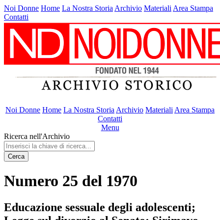
Noi Donne
Home
La Nostra Storia
Archivio
Materiali
Area Stampa
Contatti
Noi Donne
Home
La Nostra Storia
Archivio
Materiali
Area Stampa
Contatti
Menu
Ricerca nell'Archivio
Cerca
Numero 25 del 1970
Educazione sessuale degli adolescenti;