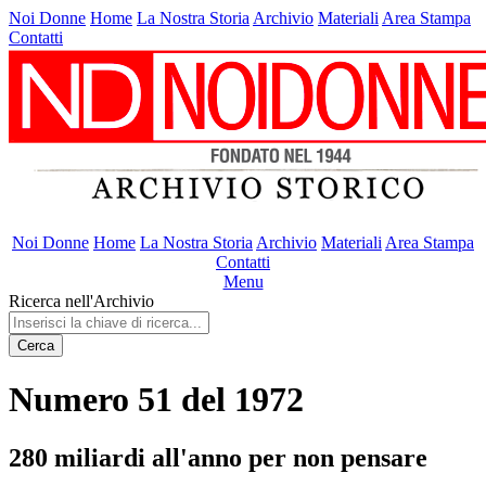
Noi Donne
Home
La Nostra Storia
Archivio
Materiali
Area Stampa
Contatti
Noi Donne
Home
La Nostra Storia
Archivio
Materiali
Area Stampa
Contatti
Menu
Ricerca nell'Archivio
Cerca
Numero 51 del 1972
280 miliardi all'anno per non pensare