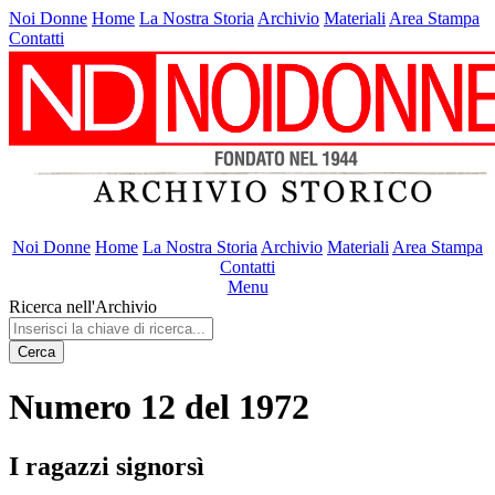
Noi Donne
Home
La Nostra Storia
Archivio
Materiali
Area Stampa
Contatti
Noi Donne
Home
La Nostra Storia
Archivio
Materiali
Area Stampa
Contatti
Menu
Ricerca nell'Archivio
Cerca
Numero 12 del 1972
I ragazzi signorsì