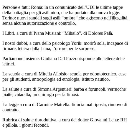
Persone e fatti: Roma: in un comunicato dell’UDI le ultime tappe
della battaglia per gli asili nido, che ha portato alla nuova legge.
Torino: nuovi sandali sugli asili “ombra” che agiscono nell'illegalità,
senza alcuna autorizzazione e controllo.
I Libri, a cura di Ivana Musiani: “Mihailo”, di Dolores Palà.
I nostri dubbi, a cura dello psicologo Yorik: morirò sola, incapace di
firmare, lettera dalla Luna, l’orrore per le sorprese.
Parliamone insieme: Giuliana Dal Pozzo risponde alle lettere delle
lettrici.
La scuola a cura di Mirella Alloisio: scuola per odontotecnico, case
per gli studenti, antropologia ed etnologia, istituto nautico.
La salute a cura di Simona Argentieri: barba e foruncoli, verrucche
piatte, cataratta, un chirurgo per la fimosi.
La legge a cura di Carmine Matrella: fiducia mal riposta, rinnovo di
contratto.
Rubrica di salute riproduttiva, a cura del dottor Giovanni Lena: RH
e pillola, i giorni fecondi.