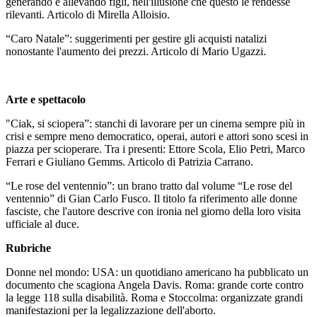
generando e allevando figli, nell'illusione che questo le rendesse
rilevanti. Articolo di Mirella Alloisio.
“Caro Natale”: suggerimenti per gestire gli acquisti natalizi
nonostante l'aumento dei prezzi. Articolo di Mario Ugazzi.
Arte e spettacolo
"Ciak, si sciopera”: stanchi di lavorare per un cinema sempre più in
crisi e sempre meno democratico, operai, autori e attori sono scesi in
piazza per scioperare. Tra i presenti: Ettore Scola, Elio Petri, Marco
Ferrari e Giuliano Gemms. Articolo di Patrizia Carrano.
“Le rose del ventennio”: un brano tratto dal volume “Le rose del
ventennio” di Gian Carlo Fusco. Il titolo fa riferimento alle donne
fasciste, che l'autore descrive con ironia nel giorno della loro visita
ufficiale al duce.
Rubriche
Donne nel mondo: USA: un quotidiano americano ha pubblicato un
documento che scagiona Angela Davis. Roma: grande corte contro
la legge 118 sulla disabilità. Roma e Stoccolma: organizzate grandi
manifestazioni per la legalizzazione dell'aborto.