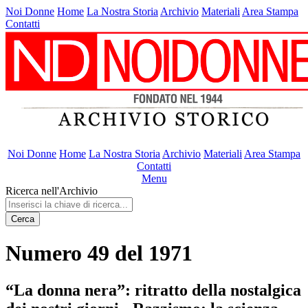
Noi Donne
Home
La Nostra Storia
Archivio
Materiali
Area Stampa
Contatti
Noi Donne
Home
La Nostra Storia
Archivio
Materiali
Area Stampa
Contatti
Menu
Ricerca nell'Archivio
Cerca
Numero 49 del 1971
“La donna nera”: ritratto della nostalgica