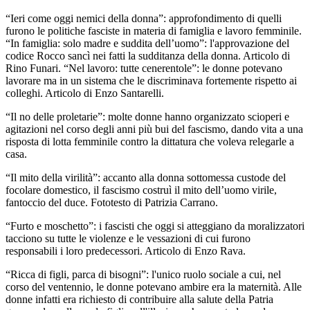
“Ieri come oggi nemici della donna”: approfondimento di quelli
furono le politiche fasciste in materia di famiglia e lavoro femminile.
“In famiglia: solo madre e suddita dell’uomo”: l'approvazione del
codice Rocco sancì nei fatti la sudditanza della donna. Articolo di
Rino Funari. “Nel lavoro: tutte cenerentole”: le donne potevano
lavorare ma in un sistema che le discriminava fortemente rispetto ai
colleghi. Articolo di Enzo Santarelli.
“Il no delle proletarie”: molte donne hanno organizzato scioperi e
agitazioni nel corso degli anni più bui del fascismo, dando vita a una
risposta di lotta femminile contro la dittatura che voleva relegarle a
casa.
“Il mito della virilità”: accanto alla donna sottomessa custode del
focolare domestico, il fascismo costruì il mito dell’uomo virile,
fantoccio del duce. Fototesto di Patrizia Carrano.
“Furto e moschetto”: i fascisti che oggi si atteggiano da moralizzatori
tacciono su tutte le violenze e le vessazioni di cui furono
responsabili i loro predecessori. Articolo di Enzo Rava.
“Ricca di figli, parca di bisogni”: l'unico ruolo sociale a cui, nel
corso del ventennio, le donne potevano ambire era la maternità. Alle
donne infatti era richiesto di contribuire alla salute della Patria