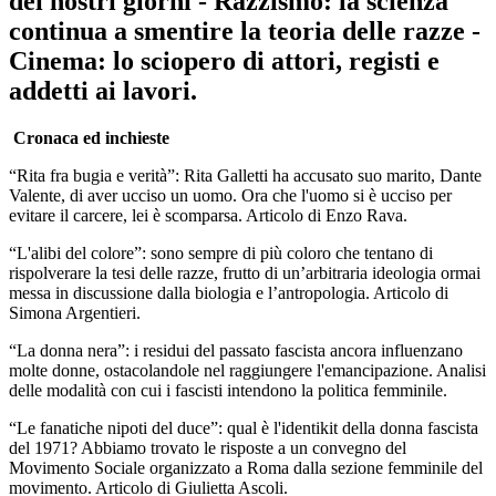
dei nostri giorni - Razzismo: la scienza
continua a smentire la teoria delle razze -
Cinema: lo sciopero di attori, registi e
addetti ai lavori.
Cronaca ed inchieste
“Rita fra bugia e verità”: Rita Galletti ha accusato suo marito, Dante
Valente, di aver ucciso un uomo. Ora che l'uomo si è ucciso per
evitare il carcere, lei è scomparsa. Articolo di Enzo Rava.
“L'alibi del colore”: sono sempre di più coloro che tentano di
rispolverare la tesi delle razze, frutto di un’arbitraria ideologia ormai
messa in discussione dalla biologia e l’antropologia. Articolo di
Simona Argentieri.
“La donna nera”: i residui del passato fascista ancora influenzano
molte donne, ostacolandole nel raggiungere l'emancipazione. Analisi
delle modalità con cui i fascisti intendono la politica femminile.
“Le fanatiche nipoti del duce”: qual è l'identikit della donna fascista
del 1971? Abbiamo trovato le risposte a un convegno del
Movimento Sociale organizzato a Roma dalla sezione femminile del
movimento. Articolo di Giulietta Ascoli.