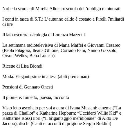
Noi e la scuola di Mirella Alloisio: scuola dell’obbligo e minorati
I conti in tasca di S.T.: L’autunno caldo è costato a Pirelli 7miliardi
di lire
Il lato oscuro/ psicologia di Lorenza Mazzetti
La settimana radiotelevisiva di Maria Maffei e Giovanni Cesareo
(Paola Pitagora, Ileana Ghione, Corrado Pani, Nando Gazzolo,
Orson Welles, Beba Loncar)
Ricette di Lisa Biondi
Moda: Elegantissime in attesa (abiti premaman)
Pensioni di Gennaro Onesti
Il pioniere: fumetto, poesia, racconto
Visto letto ascoltato per voi a cura di Ivana Musiani: cinema (“La
pazza di Chaillot” e Katharine Hepburn; “Uccideró Willie Kid” e
Katharine Ross) libri (“Il brigantaggio meridionale” di Aldo De
Jacopo); dischi (Canti e racconti di prigione Sergio Boldini)