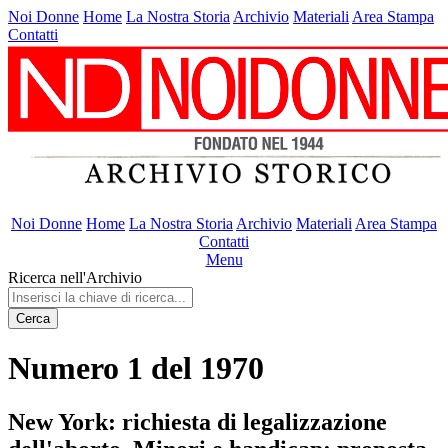
Noi Donne
Home
La Nostra Storia
Archivio
Materiali
Area Stampa
Contatti
Noi Donne
Home
La Nostra Storia
Archivio
Materiali
Area Stampa
Contatti
Menu
Ricerca nell'Archivio
Cerca
Numero 1 del 1970
New York: richiesta di legalizzazione