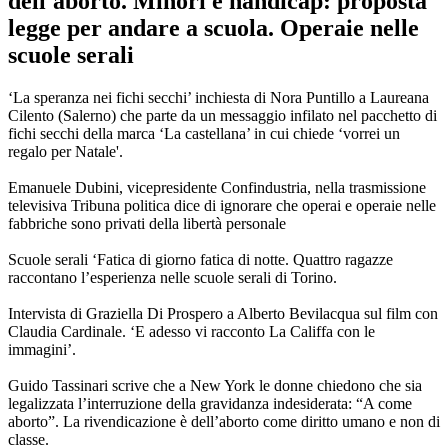
dell'aborto. Minori e handicap: proposta
legge per andare a scuola. Operaie nelle
scuole serali
‘La speranza nei fichi secchi’ inchiesta di Nora Puntillo a Laureana
Cilento (Salerno) che parte da un messaggio infilato nel pacchetto di
fichi secchi della marca ‘La castellana’ in cui chiede ‘vorrei un
regalo per Natale'.
Emanuele Dubini, vicepresidente Confindustria, nella trasmissione
televisiva Tribuna politica dice di ignorare che operai e operaie nelle
fabbriche sono privati della libertà personale
Scuole serali ‘Fatica di giorno fatica di notte. Quattro ragazze
raccontano l’esperienza nelle scuole serali di Torino.
Intervista di Graziella Di Prospero a Alberto Bevilacqua sul film con
Claudia Cardinale. ‘E adesso vi racconto La Califfa con le
immagini’.
Guido Tassinari scrive che a New York le donne chiedono che sia
legalizzata l’interruzione della gravidanza indesiderata: “A come
aborto”. La rivendicazione è dell’aborto come diritto umano e non di
classe.