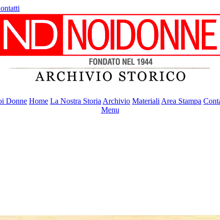
ontatti
i Donne
Home
La Nostra Storia
Archivio
Materiali
Area Stampa
Conta
Menu