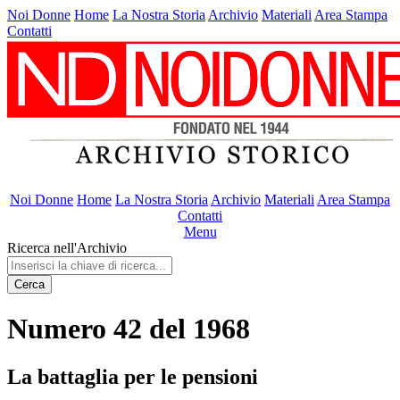
Noi Donne
Home
La Nostra Storia
Archivio
Materiali
Area Stampa
Contatti
Noi Donne
Home
La Nostra Storia
Archivio
Materiali
Area Stampa
Contatti
Menu
Ricerca nell'Archivio
Cerca
Numero 42 del 1968
La battaglia per le pensioni