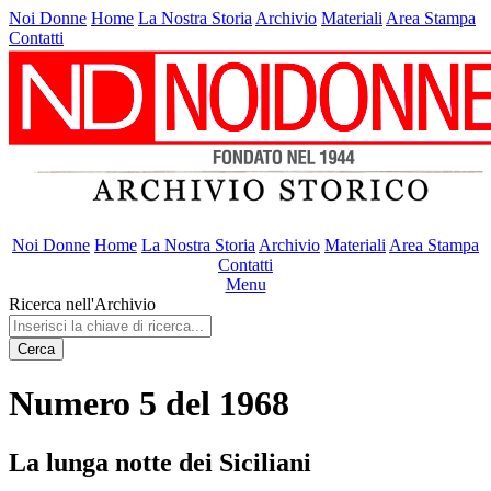
Noi Donne
Home
La Nostra Storia
Archivio
Materiali
Area Stampa
Contatti
Noi Donne
Home
La Nostra Storia
Archivio
Materiali
Area Stampa
Contatti
Menu
Ricerca nell'Archivio
Cerca
Numero 5 del 1968
La lunga notte dei Siciliani