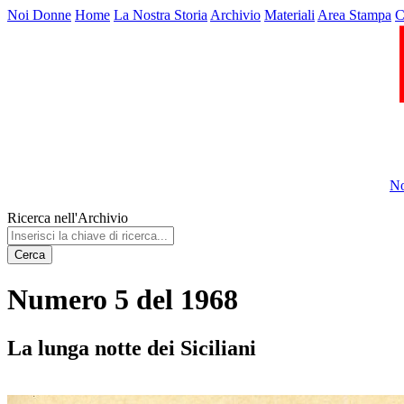
Noi Donne
Home
La Nostra Storia
Archivio
Materiali
Area Stampa
C
No
Ricerca nell'Archivio
Cerca
Numero 5 del 1968
La lunga notte dei Siciliani