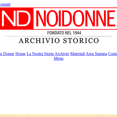
ontatti
i Donne
Home
La Nostra Storia
Archivio
Materiali
Area Stampa
Conta
Menu