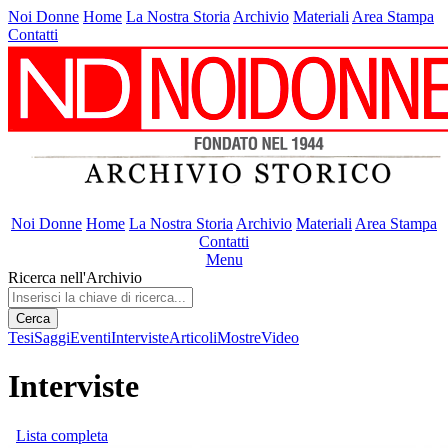
Noi Donne
Home
La Nostra Storia
Archivio
Materiali
Area Stampa
Contatti
Noi Donne
Home
La Nostra Storia
Archivio
Materiali
Area Stampa
Contatti
Menu
Ricerca nell'Archivio
Cerca
Tesi
Saggi
Eventi
Interviste
Articoli
Mostre
Video
Interviste
Lista completa