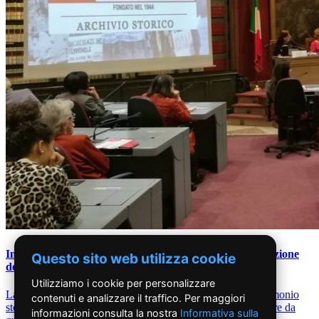
Intervista a Gabriella Nisticò in occasione della presentazione
Questo sito web utilizza cookie
dell'Archivio storico on line
Utilizziamo i cookie per personalizzare
La memoria delle donne nel web e l'accessibilità di un patrimonio
contenuti e analizzare il traffico. Per maggiori
storico preziosissimo come le edizioni di Noi Donne, a partire da
informazioni consulta la nostra
Informativa sulla