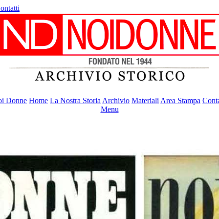
ontatti
i Donne
Home
La Nostra Storia
Archivio
Materiali
Area Stampa
Conta
Menu