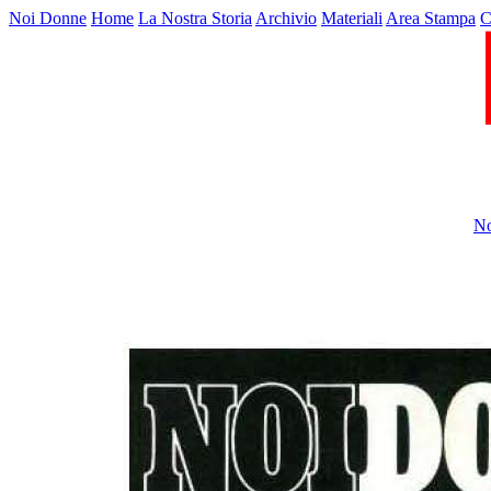
Noi Donne
Home
La Nostra Storia
Archivio
Materiali
Area Stampa
C
No