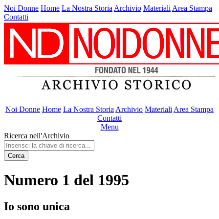
Noi Donne
Home
La Nostra Storia
Archivio
Materiali
Area Stampa
Contatti
Noi Donne
Home
La Nostra Storia
Archivio
Materiali
Area Stampa
Contatti
Menu
Ricerca nell'Archivio
Cerca
Numero 1 del 1995
Io sono unica