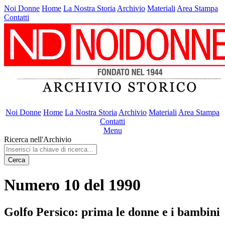
Noi Donne
Home
La Nostra Storia
Archivio
Materiali
Area Stampa
Contatti
Noi Donne
Home
La Nostra Storia
Archivio
Materiali
Area Stampa
Contatti
Menu
Ricerca nell'Archivio
Cerca
Numero 10 del 1990
Golfo Persico: prima le donne e i bambini