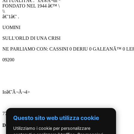
ATTUALITÃ€ . "xÃ®Ã¬m *
FONDATO NEL 1944 â€™ \
\\
â€˜1â€˜ .
UOMINI
SULL'ORLD DI UNA CRISI
NE PARLIAMO CON: CASSINI 0 DERIU 0 GALEANÃ™ 0 L
09200
Ioâ€˜Ã¬Ã¬4>
770029
Questo sito web utilizza cookie
Dal 2010 ad oggi
Utilizziamo i cookie per personalizzare