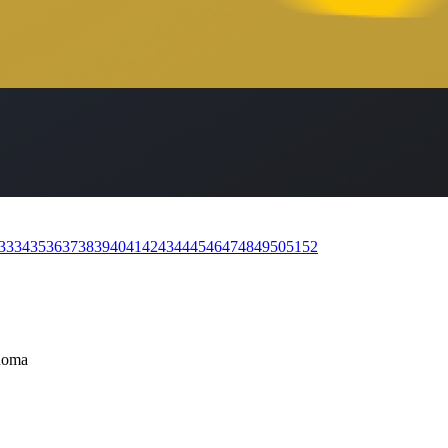
33
34
35
36
37
38
39
40
41
42
43
44
45
46
47
48
49
50
51
52
 Roma