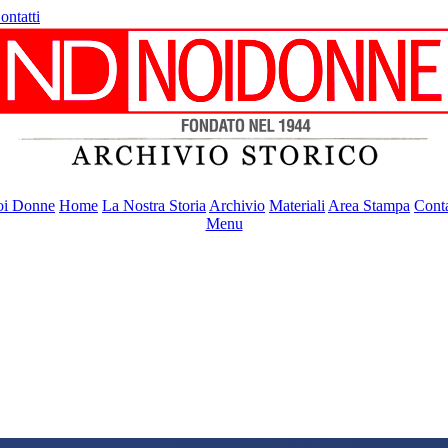
ontatti
i Donne
Home
La Nostra Storia
Archivio
Materiali
Area Stampa
Conta
Menu