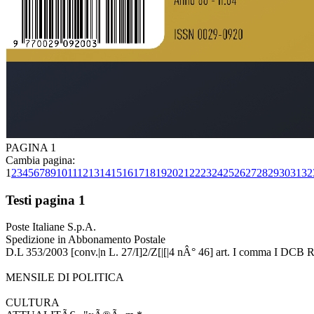
PAGINA 1
Cambia pagina:
1
2
3
4
5
6
7
8
9
10
11
12
13
14
15
16
17
18
19
20
21
22
23
24
25
26
27
28
29
30
31
32
Testi pagina 1
Poste Italiane S.p.A.
Spedizione in Abbonamento Postale
D.L 353/2003 [conv.|n L. 27/I]2/Z[|[|4 nÂ° 46] art. I comma I DCB
MENSILE DI POLITICA
CULTURA