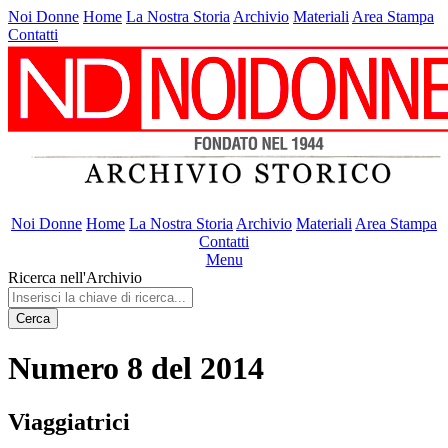
Noi Donne
Home
La Nostra Storia
Archivio
Materiali
Area Stampa
Contatti
Noi Donne
Home
La Nostra Storia
Archivio
Materiali
Area Stampa
Contatti
Menu
Ricerca nell'Archivio
Cerca
Numero 8 del 2014
Viaggiatrici