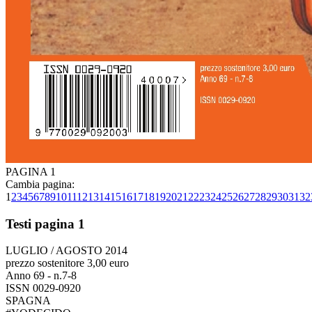
PAGINA 1
Cambia pagina:
1
2
3
4
5
6
7
8
9
10
11
12
13
14
15
16
17
18
19
20
21
22
23
24
25
26
27
28
29
30
31
32
Testi pagina 1
LUGLIO / AGOSTO 2014
prezzo sostenitore 3,00 euro
Anno 69 - n.7-8
ISSN 0029-0920
SPAGNA