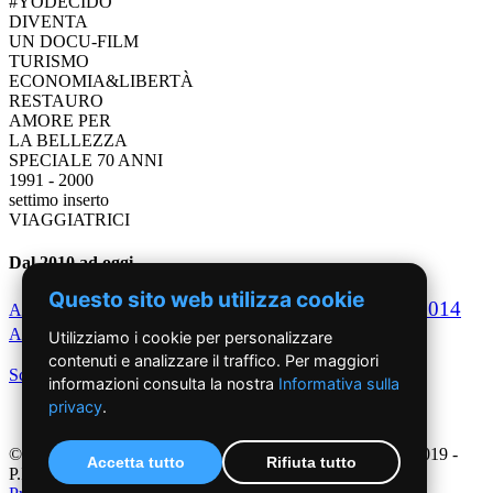
#YODECIDO
DIVENTA
UN DOCU-FILM
TURISMO
ECONOMIA&LIBERTÀ
RESTAURO
AMORE PER
LA BELLEZZA
SPECIALE 70 ANNI
1991 - 2000
settimo inserto
VIAGGIATRICI
Dal 2010 ad oggi
Questo sito web utilizza cookie
2010
2011
2012
2013
2014
Anno
Anno
Anno
Anno
Anno
2015
2016
Anno
Anno
Dal 2017 ad oggi
Utilizziamo i cookie per personalizzare
contenuti e analizzare il traffico. Per maggiori
Scegli per decennio
informazioni consulta la nostra
Informativa sulla
privacy
.
©2019 - NoiDonne - Iscrizione ROC n.33421 del 23 /09/ 2019 -
Accetta tutto
Rifiuta tutto
P.IVA 00878931005