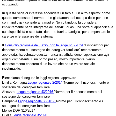
occupando.
In questa sede ci interesse accendere un faro su un altro aspetto: come
questo complesso di norme - che giustamente si occupa delle persone
con handicap - considera la madre. Non citandola, la considera
implicitamente parte integrante dei servizi, quasi una sorta di appendice la
cui disponibilità è scontata, dentro e fuori la famiglia, per compensare le
carenze o le assenze del sistema.
Il
Consiglio regionale del Lazio, con la legge nr 5/2024
“Disposizioni per il
riconoscimento e il sostegno del caregiver familiare” recentemente
approvata, ha colmato questa mancanza affidandone l’applicazione agli
organi competenti. È un primo passo, molto importante, verso il
riconoscimento concreto di un lavoro che ha un valore sociale
inestimabile.
Elenchiamo di seguito le leggi regionali approvate.
Emilia Romagna.
Legge regionale 2/2014
'Norme per il riconoscimento e il
sostegno del caregiver familiare'
Abruzzo.
Legge regionale 43/2016
'Norme per il riconoscimento e il
sostegno dei caregiver familiare'
Campania
Legge regionale 33/2017
'
Norme per il riconoscimento e il
sostegno dei caregiver familiare'
Molise DGR 310/2017
Puglia
Legge regionale 3/2020