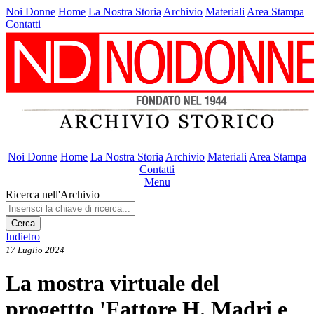
Noi Donne
Home
La Nostra Storia
Archivio
Materiali
Area Stampa
Contatti
Noi Donne
Home
La Nostra Storia
Archivio
Materiali
Area Stampa
Contatti
Menu
Ricerca nell'Archivio
Cerca
Indietro
17 Luglio 2024
La mostra virtuale del
progettto 'Fattore H. Madri e