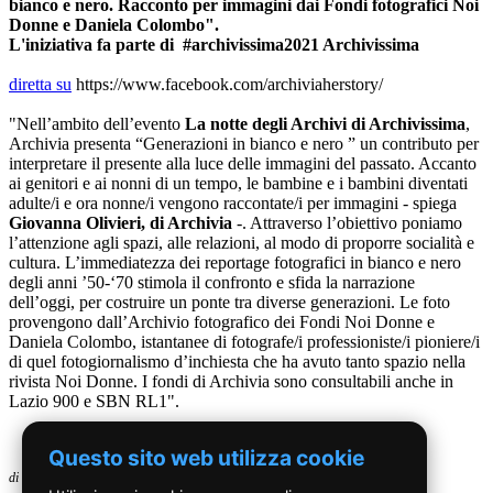
bianco e nero. Racconto per immagini dai Fondi fotografici Noi
Donne e Daniela Colombo".
L'iniziativa fa parte di #archivissima2021 Archivissima
diretta su
https://www.facebook.com/archiviaherstory/
"Nell’ambito dell’evento
La notte degli Archivi di Archivissima
,
Archivia presenta “Generazioni in bianco e nero ” un contributo per
interpretare il presente alla luce delle immagini del passato. Accanto
ai genitori e ai nonni di un tempo, le bambine e i bambini diventati
adulte/i e ora nonne/i vengono raccontate/i per immagini - spiega
Giovanna Olivieri, di Archivia
-. Attraverso l’obiettivo poniamo
l’attenzione agli spazi, alle relazioni, al modo di proporre socialità e
cultura. L’immediatezza dei reportage fotografici in bianco e nero
degli anni ’50-‘70 stimola il confronto e sfida la narrazione
dell’oggi, per costruire un ponte tra diverse generazioni. Le foto
provengono dall’Archivio fotografico dei Fondi Noi Donne e
Daniela Colombo, istantanee di fotografe/i professioniste/i pioniere/i
di quel fotogiornalismo d’inchiesta che ha avuto tanto spazio nella
rivista Noi Donne. I fondi di Archivia sono consultabili anche in
Lazio 900 e SBN RL1".
Questo sito web utilizza cookie
di