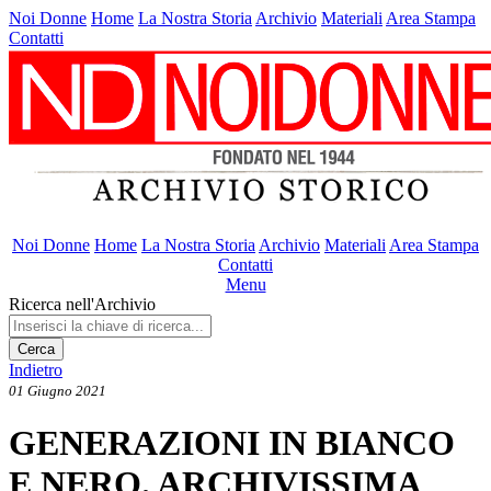
Noi Donne
Home
La Nostra Storia
Archivio
Materiali
Area Stampa
Contatti
Noi Donne
Home
La Nostra Storia
Archivio
Materiali
Area Stampa
Contatti
Menu
Ricerca nell'Archivio
Cerca
Indietro
01 Giugno 2021
GENERAZIONI IN BIANCO
E NERO. ARCHIVISSIMA