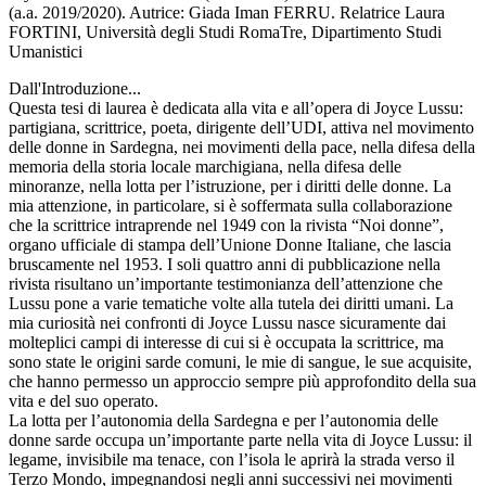
(a.a. 2019/2020). Autrice: Giada Iman FERRU. Relatrice Laura
FORTINI, Università degli Studi RomaTre, Dipartimento Studi
Umanistici
Dall'Introduzione...
Questa tesi di laurea è dedicata alla vita e all’opera di Joyce Lussu:
partigiana, scrittrice, poeta, dirigente dell’UDI, attiva nel movimento
delle donne in Sardegna, nei movimenti della pace, nella difesa della
memoria della storia locale marchigiana, nella difesa delle
minoranze, nella lotta per l’istruzione, per i diritti delle donne. La
mia attenzione, in particolare, si è soffermata sulla collaborazione
che la scrittrice intraprende nel 1949 con la rivista “Noi donne”,
organo ufficiale di stampa dell’Unione Donne Italiane, che lascia
bruscamente nel 1953. I soli quattro anni di pubblicazione nella
rivista risultano un’importante testimonianza dell’attenzione che
Lussu pone a varie tematiche volte alla tutela dei diritti umani. La
mia curiosità nei confronti di Joyce Lussu nasce sicuramente dai
molteplici campi di interesse di cui si è occupata la scrittrice, ma
sono state le origini sarde comuni, le mie di sangue, le sue acquisite,
che hanno permesso un approccio sempre più approfondito della sua
vita e del suo operato.
La lotta per l’autonomia della Sardegna e per l’autonomia delle
donne sarde occupa un’importante parte nella vita di Joyce Lussu: il
legame, invisibile ma tenace, con l’isola le aprirà la strada verso il
Terzo Mondo, impegnandosi negli anni successivi nei movimenti