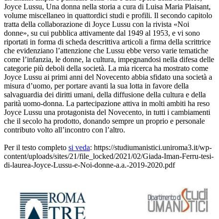
Joyce Lussu, Una donna nella storia a cura di Luisa Maria Plaisant,
volume miscellaneo in quattordici studi e profili. Il secondo capitolo
tratta della collaborazione di Joyce Lussu con la rivista «Noi
donne», su cui pubblica attivamente dal 1949 al 1953, e vi sono
riportati in forma di scheda descrittiva articoli a firma della scrittrice
che evidenziano l’attenzione che Lussu ebbe verso varie tematiche
come l’infanzia, le donne, la cultura, impegnandosi nella difesa delle
categorie più deboli della società. La mia ricerca ha mostrato come
Joyce Lussu ai primi anni del Novecento abbia sfidato una società a
misura d’uomo, per portare avanti la sua lotta in favore della
salvaguardia dei diritti umani, della diffusione della cultura e della
parità uomo-donna. La partecipazione attiva in molti ambiti ha reso
Joyce Lussu una protagonista del Novecento, in tutti i cambiamenti
che il secolo ha prodotto, donando sempre un proprio e personale
contributo volto all’incontro con l’altro.
Per il testo completo
si veda
: https://studiumanistici.uniroma3.it/wp-
content/uploads/sites/21/file_locked/2021/02/Giada-Iman-Ferru-tesi-
di-laurea-Joyce-Lussu-e-Noi-donne-a.a.-2019-2020.pdf