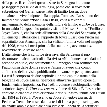
della pace. Recandomi questa estate in Sardegna ho potuto
passeggiare per le vie di Armungia, paese che si trova nella
subregione del Gerrei, paese natio di Emilio Lussu, dove
attualmente vive il nipote della coppia, Tommaso Lussu, uno dei
fautori dell’Associazione Casa Lussu, volta a favorire il
mantenimento della memoria della figura di Emilio e di Joyce Lussu.
In un caldo 12 agosto ho potuto visitare il Museo Storico “Emilio e
Joyce Lussu”, che ha sede all’interno della Casa del Segretario, da
cui emerge l’attenzione al rapporto di Joyce Lussu con l’isola ma
soprattutto con Armungia, che ha visitato l’ultima volta nel maggio
del 1998, circa sei mesi prima della sua morte, avvenuta il 4
novembre dello stesso anno.
L’attenzione che la scrittrice riservava alla Sardegna si può
riscontrare in alcuni articoli della rivista «Noi donne», schedati nel
secondo capitolo, che testimoniano l’impegno della scrittrice per
l’autonomia delle donne sarde e l’intenso lavoro che compì
all’interno della rivista, pubblicando attivamente per quattro anni.
La tesi è composta da due capitoli: il primo capitolo tratta della
biografia di Joyce Lussu, ripercorsa attraverso quattro opere di
fondamentale importanza:
Portrait
, il volume autobiografico della
scrittrice;
Joyce L. Una vita contro
, volume di Silvia Ballestra che
contiene diciannove conversazioni incise su nastro, tenute con Lussu
dal 1994 al 1996; I
l Novecento di Joyce Salvadori Lussu,
di
Federica Trenti che nasce da una tesi di laurea per poi svilupparsi in
un analisi ampia e puntuale della vita e dell’opera della scrittrice;