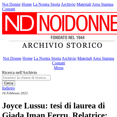
Noi Donne
Home
La Nostra Storia
Archivio
Materiali
Area Stampa
Contatti
Noi Donne
Home
La Nostra Storia
Archivio
Materiali
Area Stampa
Contatti
Menu
Ricerca nell'Archivio
Cerca
Indietro
16 Febbraio 2021
Joyce Lussu: tesi di laurea di
Giada Iman Ferru. Relatrice: