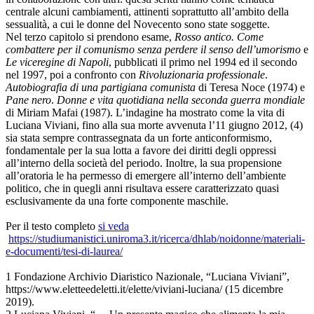
centrale alcuni cambiamenti, attinenti soprattutto all’ambito della
sessualità, a cui le donne del Novecento sono state soggette.
Nel terzo capitolo si prendono esame,
Rosso antico. Come
combattere per il comunismo senza perdere il senso dell’umorismo
e
Le viceregine di Napoli
, pubblicati il primo nel 1994 ed il secondo
nel 1997, poi a confronto con
Rivoluzionaria professionale
.
Autobiografia di una partigiana comunista
di Teresa Noce (1974) e
Pane nero
.
Donne e vita quotidiana nella seconda guerra mondiale
di Miriam Mafai (1987). L’indagine ha mostrato come la vita di
Luciana Viviani, fino alla sua morte avvenuta l’11 giugno 2012, (4)
sia stata sempre contrassegnata da un forte anticonformismo,
fondamentale per la sua lotta a favore dei diritti degli oppressi
all’interno della società del periodo. Inoltre, la sua propensione
all’oratoria le ha permesso di emergere all’interno dell’ambiente
politico, che in quegli anni risultava essere caratterizzato quasi
esclusivamente da una forte componente maschile.
Per il testo completo
si veda
https://studiumanistici.uniroma3.it/ricerca/dhlab/noidonne/materiali-
e-documenti/tesi-di-laurea/
1 Fondazione Archivio Diaristico Nazionale, “Luciana Viviani”,
https://www.eletteedeletti.it/elette/viviani-luciana/ (15 dicembre
2019).