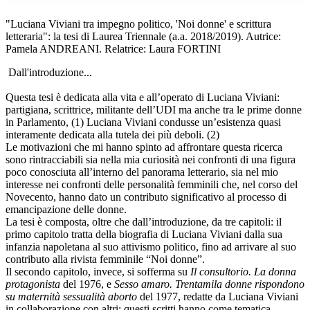
"Luciana Viviani tra impegno politico, 'Noi donne' e scrittura
letteraria": la tesi di Laurea Triennale (a.a. 2018/2019). Autrice:
Pamela ANDREANI. Relatrice: Laura FORTINI
Dall'introduzione...
Questa tesi è dedicata alla vita e all’operato di Luciana Viviani:
partigiana, scrittrice, militante dell’UDI ma anche tra le prime donne
in Parlamento, (1) Luciana Viviani condusse un’esistenza quasi
interamente dedicata alla tutela dei più deboli. (2)
Le motivazioni che mi hanno spinto ad affrontare questa ricerca
sono rintracciabili sia nella mia curiosità nei confronti di una figura
poco conosciuta all’interno del panorama letterario, sia nel mio
interesse nei confronti delle personalità femminili che, nel corso del
Novecento, hanno dato un contributo significativo al processo di
emancipazione delle donne.
La tesi è composta, oltre che dall’introduzione, da tre capitoli: il
primo capitolo tratta della biografia di Luciana Viviani dalla sua
infanzia napoletana al suo attivismo politico, fino ad arrivare al suo
contributo alla rivista femminile “Noi donne”.
Il secondo capitolo, invece, si sofferma su
Il consultorio. La donna
protagonista
del 1976, e
Sesso amaro. Trentamila donne rispondono
su maternità sessualità aborto
del 1977, redatte da Luciana Viviani
in collaborazione con altri: questi scritti hanno come tematica