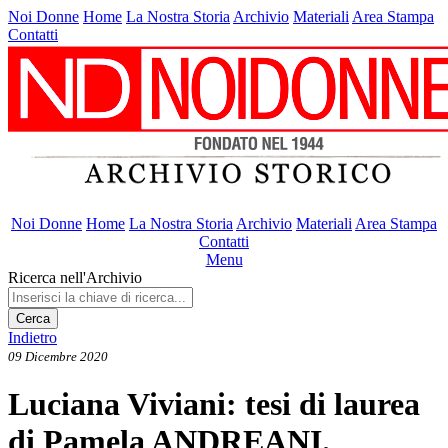
Noi Donne
Home
La Nostra Storia
Archivio
Materiali
Area Stampa
Contatti
Noi Donne
Home
La Nostra Storia
Archivio
Materiali
Area Stampa
Contatti
Menu
Ricerca nell'Archivio
Cerca
Indietro
09 Dicembre 2020
Luciana Viviani: tesi di laurea
di Pamela ANDREANI.